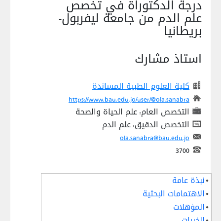
درجة الدكتوراة في تخصص
علم الدم من جامعة ليفربول-
بريطانيا
استاذ مشارك
كلية العلوم الطبية المساندة
https://www.bau.edu.jo/user/@ola.sanabra
التخصص العام: علم الحياة والصحة
التخصص الدقيق: علم الدم
ola.sanabra@bau.edu.jo
3700
نبذة عامة
الاهتمامات البحثية
المؤهلات
الخبرات