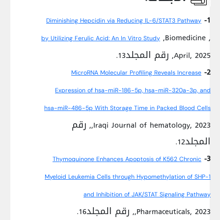
1-
Diminishing Hepcidin via Reducing IL-6/STAT3 Pathway
,Biomedicine ,
by Utilizing Ferulic Acid: An In Vitro Study
April, 2025, رقم المجلد13.
2-
MicroRNA Molecular Profiling Reveals Increase
Expression of hsa-miR-186-5p, hsa-miR-320a-3p, and
hsa-miR-486-5p With Storage Time in Packed Blood Cells
,Iraqi Journal of hematology, 2023, رقم
المجلد12.
3-
Thymoquinone Enhances Apoptosis of K562 Chronic
Myeloid Leukemia Cells through Hypomethylation of SHP-1
and Inhibition of JAK/STAT Signaling Pathway
,Pharmaceuticals, 2023, رقم المجلد16.