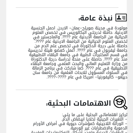
نبذة عامة:
مولودة في مدينة صويلح-عمان- الاردن. احمل الجنسية
الاردنية. حاملة لدرجتي البكالوريس في تخصص العلوم
الحياتية من الجامعة الاردنية عام ????. والماجستير في
تخصص العلوم الحياتية من الجامعة الاردنية عام ????.
حاصلة على درجة الدكتوراة في تخصص علم الدم من
جامعة ليفربول في عام ????. اعمل كعضو هيئة تدريسية
في قسم المختبرات الطبية في جامعة البلقاء التطبيقية
منذ عام ????. حاصلة على منحة لدراسة درجة الدكتوراة
من وزارة التعليم العالي والبحث العلمي وجامعة البلقاء
التطبيقية في عام ????. كما شاركت في برنامج الزمالة
في السلوك المسؤول للابحاث العلمية من جامعة سان
دييغو- كاليفورنيا- أمريكا في عام ????-????.
الاهتمامات البحثية:
تركيز اهتماماتي البحثية على ما يلي:
- التغيرات الجينية لخلايا ابيضاض الدم.
- الوراثة اللاجينية كمؤشرات حيوية في أمراض الأورام
الدموية والاضطرابات غير الورمية.
- الطفرات الجينية وتعدد أشكال النوكليوتيدات المفردة