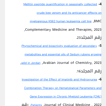
4-
Mellitin peptide quantification in seasonally collected
crude bee venom and its anticancer effects on
,BMC
myelogenous K562 human leukaemia cell line
Complementary Medicine and Therapies, 2023,
رقم المجلد23.
5-
Phytochemical and bioactivity evaluation of secondary
metabolites and essential oils of Sedum rubens growing
,Arabian Journal of Chemistry, 2023,
wild in Jordan
رقم المجلد16.
6-
Investigation of the Effect of Imatinib and Hydroxyurea
Combination Therapy on Hematological Parameters and
Gene Expression in Chronic Myeloid Leukemia (CML)
,Journal of Clinical Medicine , 2022, رقم
Patients