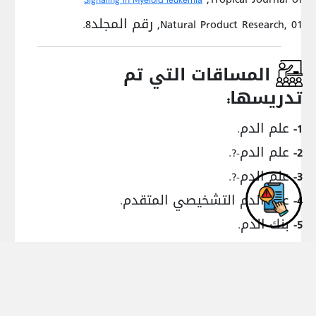
Natural Product Research, 01, رقم المجلد8.
المساقات التي تم
تدريسها:
علم الدم.
1-
علم الدم-?.
2-
علم الدم-?.
3-
علم الدم التشخيصي المتقدم.
4-
بنك الدم.
5-
بنك الدم ونقل الدم.
6-
علم الامراض.
7-
ضبط الجودة وادارة المختبرات.
8-