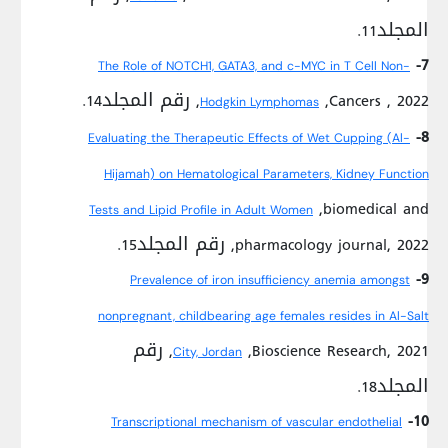
المجلد11.
7-
The Role of NOTCH1, GATA3, and c-MYC in T Cell Non-
,Cancers , 2022, رقم المجلد14.
Hodgkin Lymphomas
8-
Evaluating the Therapeutic Effects of Wet Cupping (Al-
Hijamah) on Hematological Parameters, Kidney Function
,biomedical and
Tests and Lipid Profile in Adult Women
pharmacology journal, 2022, رقم المجلد15.
9-
Prevalence of iron insufficiency anemia amongst
nonpregnant, childbearing age females resides in Al-Salt
,Bioscience Research, 2021, رقم
City, Jordan
المجلد18.
10-
Transcriptional mechanism of vascular endothelial