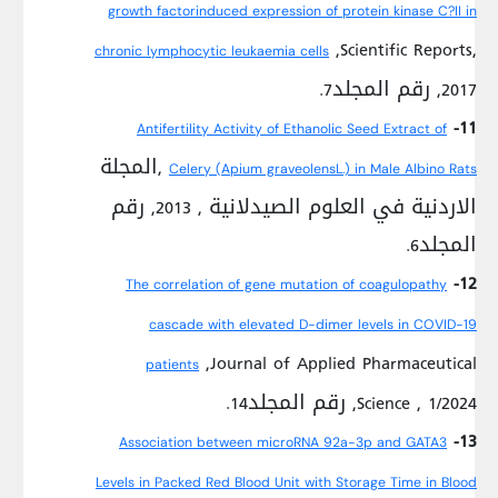
growth factorinduced expression of protein kinase C?II in
,Scientific Reports,
chronic lymphocytic leukaemia cells
2017, رقم المجلد7.
11-
Antifertility Activity of Ethanolic Seed Extract of
,المجلة
Celery (Apium graveolensL.) in Male Albino Rats
الاردنية في العلوم الصيدلانية , 2013, رقم
المجلد6.
12-
The correlation of gene mutation of coagulopathy
cascade with elevated D-dimer levels in COVID-19
,Journal of Applied Pharmaceutical
patients
Science , 1/2024, رقم المجلد14.
13-
Association between microRNA 92a-3p and GATA3
Levels in Packed Red Blood Unit with Storage Time in Blood