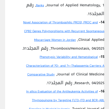
,Journal of Applied Hematology, 1, رقم
Banks
المجلد15.
14-
Novel Association of Thrombophilic PROS1, PROC and
CPB2 Genes Polymorphisms with Recurrent Spontaneous
,Clinical Applied
Miscarriage Women in Jordan
Thrombosis/Hemostasis, 04/2025, رقم المجلد31.
15-
Phenotypic Variability and Hematological
Characterization of ?0- and ?+-Thalassemia Carriers: A
,Journal of Clinical Medicine
Comparative Study
Research, 04/2025, رقم المجلد17.
16-
In silico Evaluation of the Antileukemia Activities of
Thymoquinone by Targeting FLT3-ITD and BCR-ABL
,Tropical Journal of
Signaling in Myeloid leukemia