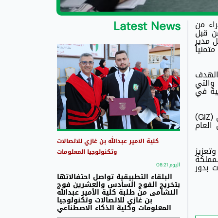
Latest News
راء من
 سوق العمل (MOVE-HET) والمنفذ من قبل
لتعاون الاقتصادي والتنمية BMZ))، حيث نقل مدير
تمنياً
والهدف
 والتي
ية في
وكما أكد مدير المركز الوطني للتدريب وتأهيل المدربين على تعزيز التعاون المشترك بين التعاون الدولي الالماني (GIZ)
 العام
كلية الامير عبدالله بن غازي للاتصالات
دربين وتعزيز
وتكنولوجيا المعلومات
مملكة
اليوم 08:21
ت بدور
البلقاء التطبيقية تواصل احتفالاتها
بتخريج الفوج السادس والعشرين فوج
النشامى من طلبة كلية الأمير عبدالله
بن غازي للاتصالات وتكنولوجيا
المعلومات وكلية الذكاء الاصطناعي