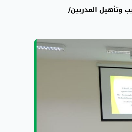
) والمركز الوطني للتدريب وتأهيل المدربين/