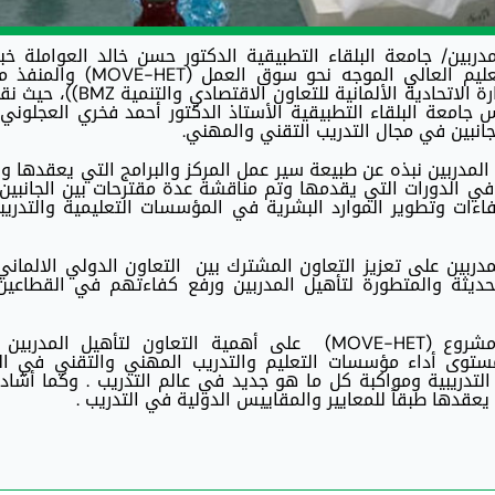
دربين/ جامعة البلقاء التطبيقية الدكتور حسن خالد العواملة خب
مشروع التدريب والتعليم المهني والتقني والتعليم العالي الموجه نحو
التعاون الدولي الالماني (GIZ) والممول من الوزارة الاتحادية الألمانية ل
جامعة البلقاء التطبيقية الأستاذ الدكتور أحمد فخري العجلوني م
لجانبين في مجال التدريب التقني والمهني.
 المدربين نبذه عن طبيعة سير عمل المركز والبرامج التي يعقدها 
في الدورات التي يقدمها وتم مناقشة عدة مقترحات بين الجانبين
ات وتطوير الموارد البشرية في المؤسسات التعليمية والتدريب
الحديثة والمتطورة لتأهيل المدربين ورفع كفاءتهم في القطاعين
ومن جانبها أكدت الدكتوره جودي صالح من مشروع (MOVE-HET) على أهمية التعاون لتأهيل الم
ستوى أداء مؤسسات التعليم والتدريب المهني والتقني في ال
التدريبية ومواكبة كل ما هو جديد في عالم التدريب . وكما أشاد
 يعقدها طبقاً للمعايير والمقاييس الدولية في التدريب .