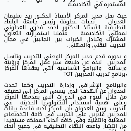
المستمره في الأكاديمية
حيث نقل مدير المركز الأستاذ الدكتور زيد سليمان
العدوان تحيات عطوفة رئيس جامعة البلقاء
التطبيقية الأستاذ الدكتور أحمد فخري العجلوني
لممثلي الأكاديمية متمنيا استمراريه التعاون
المشترك وتبادل الخبرات بين الجانبين في مجال
التدريب التقني والمهني.
و بدوره قدم مدير المركز الوطني للتدريب وتأهيل
المدربين نبذه عن طبيعة سير عمل المركز ورؤيته
ورسالته والبرامج الأساسية التي يعقدها المركز
،برنامج تدريب المدربين TOT
والبرنامج الإشرافي وإدارة التدريب وكما تحدث
العدوان عن الهدف الذي يسعى المركز إلى تحقيقه
من خلال التنوع في الدورات التي يقدمها المركز
وعلى أهمية إستخدام التكنولوجيا الحديثه في
التدريب .وبين العدوان بأن المركز لديه قاعدة بيانات
للمدربين قادرين على التدريب في كافة التخصصات
المهنية والتقنية وفي كافة أنحاء المملكة مستفيداً
من انتشار جامعة البلقاء التطبيقية في جميع أنحاء