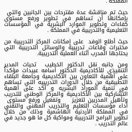
المملكة .
حيث تم مناقشة عدة مقترحات بين الجانبين والتي
بإمكانها أن تساهم في تطوير ورفع مستوى
كفاءات وتطوير الموارد البشرية في المؤسسات
التعليمية والتدريبية في المملكة .
حيث أطلع الوفد على إمكانات المركز التدريبية من
مختبرات وقاعات تدريبية والوسائل التدريبية التي
يحتاجها المدرب أثناء العملية التدريبية.
ومن جانبه نقل الدكتور الخطيب تحيات المدير
التنفيذي للأكاديمية الدكتور أسامه عبيدات مؤكداً
على أهمية التعاون بين الأكاديمية وجامعة البلقاء
التطبيقية من خلال الدورات التدريبيه التي تساهم
في تنمية الموراد البشريه و أكد على أهمية
التشاركية بين الأكاديمية والمركز الوطني للتدريب
وتأهيل المدربين لتعزيز وتفعيل ورفع مستوى
أداء مؤسسات التعليم والتدريب المهني والتقني
في المملكة الأردنية الهاشمية وذلك من خلال
تطوير البرامج التدريبية ومواكبة كل ما هو جديد في
عالم التدريب .