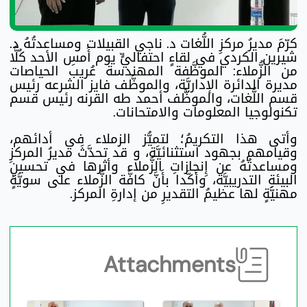
كرّمَ مديرُ مركزِ اللُّغات د. ناجي القبيلات ومساعدتُهُ د.
شيرين الكردي في لقاءٍ احتفاليٍّ يوم أَمسِ الأحد كُلًّا
من الزُّملاء: الموظَّفة المهندسة عُريب الحياصات
مديرة الدائرة الإداريَّة، والموظَّف فايز الشرعه رئيس
قسم اللُّغات، والموظَّف أحمد طه القرنه رئيس قسم
تكنولوجيا المعلومات والامتحانات.
وأتى هذا التكريمُ؛ لتميُّز الزملاء في أدائهم،
وقيامهم بجهود استثنائيَّة، و قد تحدَّثَ مديرُ المركزِ
ومساعدتُهُ عن إِنجازاتِ الزُّملاء وأثرها في تحسينِ
البيئةِ التدريبيَّة، وأَكَّدا بأَنَّ كافَّة الزُّملاء على سويَّةٍ
مهنيَّةٍ لها عظيمُ التقديرِ من إدارةِ المركز.
Attachments