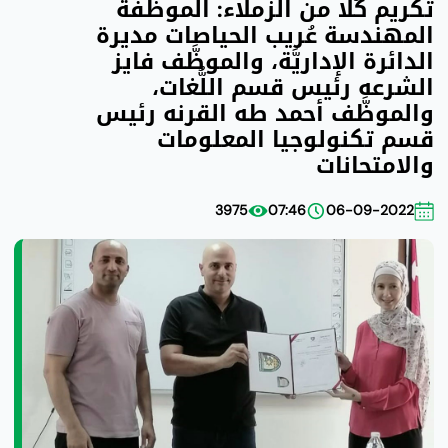
تكريم كُلًّا من الزُّملاء: الموظَّفة
المهندسة عُريب الحياصات مديرة
الدائرة الإداريَّة، والموظَّف فايز
الشرعه رئيس قسم اللُّغات،
والموظَّف أحمد طه القرنه رئيس
قسم تكنولوجيا المعلومات
والامتحانات
3975
07:46
06-09-2022