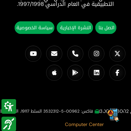
التطبيقية في العام الدراسي 1997/1998.
اتصل بنا
النشرة الإخبارية
سياسة الخصوصية
ال
|
فاكس: 00962-5-3532312 السلط 19117، الأردن
|
©2025
جميع الحقوق محفوظة.
Computer Center