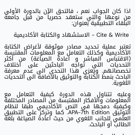
اذا كان الجواب نعم ، فالتحق الآن بالدورة الأولى
من نوعها والتي ستعقد حصرياً من قبل جامعة
البلقاء التطبيقية بعنوان:
Cite & Write - الاستشهاد والكتابة الأكاديمية
تعتبر عملية تحديد مصادر موثوقة لأغراض الكتابة
الأكاديمية وكذلك التعامل مع المعلومات المقتبسة
(الاقتباس المباشر و اعادة الصياغة) من أكثر
التحديات التي تواجه الباحثين على اختلاف
تخصصاتهم. ويعزى هذا التحدي الى عدم معرفة
الباحث بنمط الكتابة والتوثيق بالاضافة الى التحديات
اللغوية.
وعليه تتناول هذه الدورة كيفية التعامل مع
المعلومات والأفكار المقتبسة من المصادر المختلفة
وكيفية دمجها في النص الأكاديمي طبقا لنظام
التوثيق APA-7th Edition. كما وتركز على التطبيق
العلمي للجانب اللغوي من حيث اعادة الصياغة بلغة
الطالب أو الباحث.