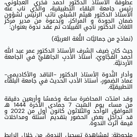
عطوفة الأستاذ الدكتور أحمد فخري العجلوني،
رئيس جامعة البلقاء التطبيقية، والذي ناب عنه
الأستاذ الدكتور هيثم الشبلي نائب الرئيس لشؤون
ضمان الجودة و المراكز، وبدعوة من مدير مركز
اللغات الدكتور ناجي القبيلات تم عقد ندوة بعنوان:
(نماذج من جماليَّات اللُّغة العربيَّة)
حيث كان ضيف الشرف الأستاذ الدكتور عمر عبد الله
أحمد الفجَّاويّ، أستاذ الأدبِ الجاهليِّ في الجامعة
الأردنيَّة.
وأدار النَّدوة الأستاذ الدكتور -الناقد والأكاديمي-
عماد الضمور، أستاذ الأدب الحديث في جامعة البلقاء
التطبيقيَّة.
وقد امتدّت المحاضرة ساعة وخمسًا وأربعين دقيقة
من مساء يوم السّبت 7 جمادى الآخرة 1444 هـ
الموافق الواحد والثلاثون كانون أول من 2022 و
قد تداخل بعض الحضور بتقديم أسئلة ومداخلات
قيمة أثرت الندوة.
ملحوظة: لمشاهدة تسجيل الندوة، من خلال الرابط