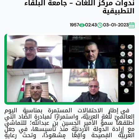
ندوات مركز اللغات - جامعة البلقاء
التطبيقية
1957
02:43
03-01-2023
في إطار الاحتفالات المستمرة بمناسبة اليوم
العالميّ للُّغة العربيَّة، واستمرارًا لمبادرة الضَّاد التي
أطلقها سموُّ الأمير الحسين بن عبدالله؛ للتماشي
مع إرادة الدولة الأردنيَّة منذ تأسيسها، في جعل
العربيَّة الفصيحة واقِعًا مشهودًا، وتحتَ رعايةِ