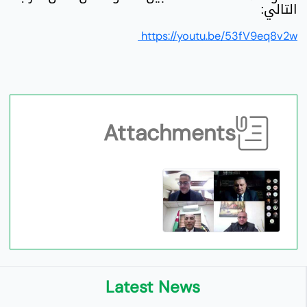
التالي:
https://youtu.be/53fV9eq8v2w
Attachments
Latest News