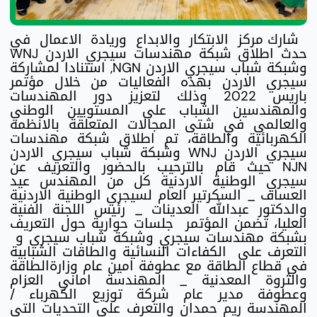
شارك مركز الابتكار والابداع وريادة الاعمال في
حدث اطلاق شبكة مهندسات سيجري الاردن WNJ
وشبكة شباب سيجري الاردن NGN, استنادا لمشاركة
سيجري الاردن بهذه الفعاليات من خلال مؤتمر
باريس 2022 وذلك لتعزيز دور المهندسات
والمهندسين الشباب على المستويين الوطني
والعالمي في شتى المجالات المتعلقة بالانظمه
الكهربائية والطاقة، تم اطلاق شبكة مهندسات
سيجري الاردن WNJ وشبكة شباب سيجري الاردن
NJN حيث قام بالترحيب بالحضور والتعريف عن
سيجري الوطنية الاردنية كل من المهندس عيد
العساف _ السكرتير العام لسيجري الوطنية الاردنية
والدكتور عبدالله العدينات _ رئيس اللجنة الفنية
العليا، تضمن المؤتمر جلسات حوارية حول التعريف
بشبكة مهندسات سيجري وشبكة شباب سيجري و
التعرف على الكفاءات النسائية والطاقات الشبابية
في قطاع الطاقة مع عطوفة امين عام وزارةالطاقة
والثروة المعدنية _ المهندسة اماني العزام
وعطوفة مدير عام شركة توزيع الكهرباء /
المهندسة ريم حمدان والتعرف على التحديات التي