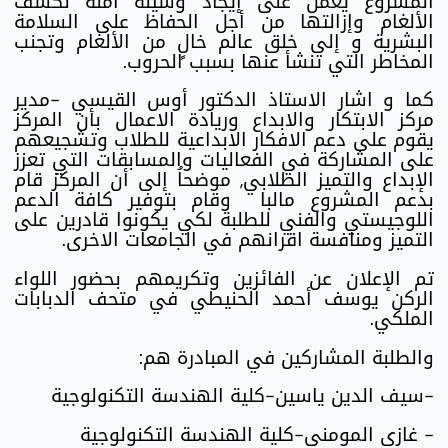
المشروع يعمل على إيجاد وسيلة آمنة لكشف
الألغام وإزالتها من أجل الحفاظ على السلامة
البشرية و إلى خلق عالم خالٍ من الألغام وتجنب
المخاطر التي تنشأ عنها بسبب الحروب.
كما و اشار الاستاذ الدكتور أوس القيسي -مدير
مركز الابتكار والابداع وريادة الاعمال بأن المركز
يقوم على دعم الافكار الابداعية للطلاب وتشجيعهم
على المشاركة في الفعاليات والمسابقات التي تعزز
الإبداع والتميز الطلابي, موضحاُ إلى أن المركز قام
بدعم المشروع مالبا وقام بتوفير كافة الدعم
اللوجيستي والفني للطلبة لكي يكونوا قادرين على
التميز ومنافسة اقرانهم في الجامعات الاخرى.
تم الإعلان عن الفائزين وتكريمهم بحضور اللواء
الركن يوسف أحمد الحنيطي في متحف الدبابات
الملكي.
والطلبة المشاركين في المبادرة هم:
-سيف الدين ياسين-كلية الهندسة التكنولوجية
- غازي المومني-كلية الهندسة التكنولوجية