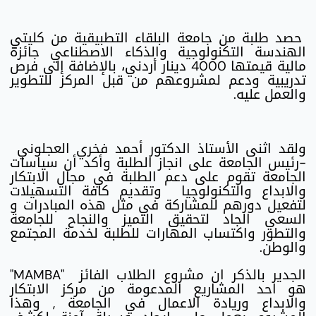
حصد طلبة من جامعة البلقاء التطبيقية من كليتي
الهندسة التكنولوجية والذكاء الاصطناعي جائزة
مالية قيمتها 4000 دينار أردني، بالإضافة إلى فرص
تدريبية ودعم لمشروعهم من قبل المركز للتطوير
والعمل عليه.
ولقد اثنى الأستاذ الدكتور أحمد فخري العجلوني
-رئيس الجامعة على انجاز الطلبة وأكد أن سياسات
الجامعة تقوم على دعم الطلبة في مجال الابتكار
والابداع والتكنولوجيا وتقديم كافة التسهيلات
لتفعيل دورهم للمشاركة في مثل هذه المبادرات و
السعي الجاد لتحقيق التميز والنجاح للجامعة
والتطور واكتساب المهارات للطلبة لخدمة المجتمع
والوطن.
الجدير بالذكر ان مشروع الطلاب الفائز "MAMBA"
هو احد المشاريع المدعومة من مركز الابتكار
والابداع وريادة الاعمال في الجامعة , وهذا