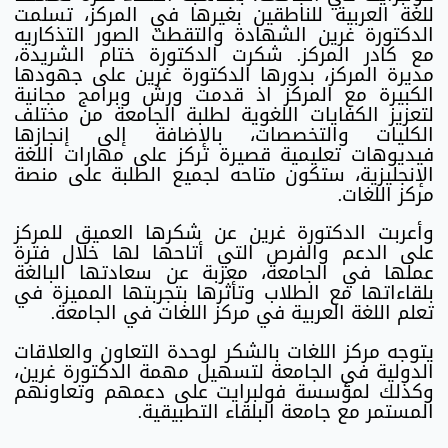
للغة العربية للناطقين بغيرها في المركز، تسلمت
الدكتورة غرين الشهادة والتقطت الصور التذكاريه
مع كادر المركز. شكرت الدكتورة ختام الشريدة،
مديرة المركز، بدورها الدكتورة غرين على جهودها
الكبيرة مع المركز اذ قدمت ورش وبرامج مجانية
لتعزيز الكفايات اللغوية لطلبة الجامعة من مختلف
الكليات والتخصصات، بالإضافة إلى إنجازها
فيديوهات تعليمية قصيرة تركز على مهارات اللغة
الإنجليزية، ستكون متاحه لجميع الطلبة على منصة
مركز اللغات.
وأعربت الدكتورة غرين عن شكرها العميق للمركز
على الدعم والفرص التي أتاحها لها خلال فترة
عملها في الجامعة، معربة عن سعادتها البالغة
بلقاءاتها مع الطلاب وتأثرها بتجربتها المميزة في
تعلم اللغة العربية في مركز اللغات في الجامعة.
يتوجه مركز اللغات بالشكر لوحدة التعاون والعلاقات
الدولية في الجامعة لتسهيل مهمة الدكتورة غرين،
وكذلك لمؤسسة فولبرايت على دعمهم وتعاونهم
المستمر مع جامعة البلقاء التطبيقية.