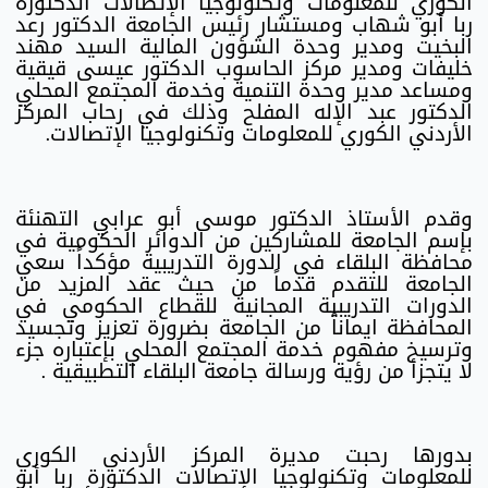
الكوري للمعلومات وتكنولوجيا الإتصالات الدكتورة
ربا أبو شهاب ومستشار رئيس الجامعة الدكتور رعد
البخيت ومدير وحدة الشؤون المالية السيد مهند
خليفات ومدير مركز الحاسوب الدكتور عيسى قيقية
ومساعد مدير وحدة التنمية وخدمة المجتمع المحلي
الدكتور عبد الإله المفلح وذلك في رحاب المركز
الأردني الكوري للمعلومات وتكنولوجيا الإتصالات.
وقدم الأستاذ الدكتور موسى أبو عرابي التهنئة
بإسم الجامعة للمشاركين من الدوائر الحكومية في
محافظة البلقاء في الدورة التدريبية مؤكداً سعي
الجامعة للتقدم قدماً من حيث عقد المزيد من
الدورات التدريبية المجانية للقطاع الحكومي في
المحافظة ايماناً من الجامعة بضرورة تعزيز وتجسيد
وترسيخ مفهوم خدمة المجتمع المحلي بإعتباره جزء
لا يتجزأ من رؤية ورسالة جامعة البلقاء التطبيقية .
بدورها رحبت مديرة المركز الأردني الكوري
للمعلومات وتكنولوجيا الإتصالات الدكتورة ربا أبو