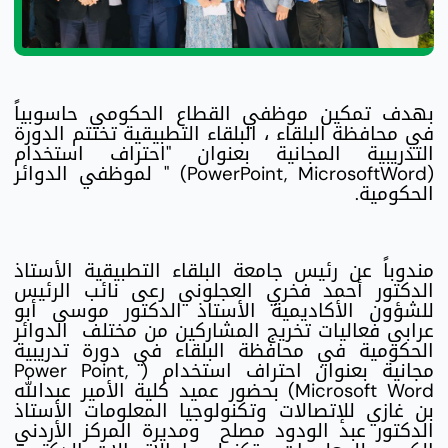
بهدف تمكين موظفي القطاع الحكومي حاسوبياً
في محافظة البلقاء ، البلقاء التطبيقية تختتم الدورة
التدريبية المجانية بعنوان "احتراف استخدام
(PowerPoint, MicrosoftWord) " لموظفي الدوائر
الحكومية.
مندوباً عن رئيس جامعة البلقاء التطبيقية الأستاذ
الدكتور أحمد فخري العجلوني رعى نائب الرئيس
للشؤون الأكاديمية الأستاذ الدكتور موسى أبو
عرابي فعاليات تخريج المشاركين من مختلف الدوائر
الحكومية في محافظة البلقاء في دورة تدريبية
مجانية بعنوان احتراف استخدام ( Power Point,
Microsoft Word) بحضور عميد كلية الأمير عبدالله
بن غازي للإتصالات وتكنولوجيا المعلومات الأستاذ
الدكتور عبد الودود مصلح ومديرة المركز الأردني