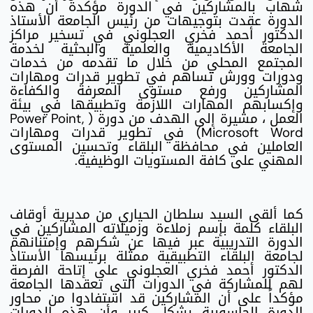
شهاب بالمشاركين في الدورة مؤكدة أن هذه
الدورة عقدت بتوجيهات من رئيس الجامعة الأستاذ
الدكتور أحمد فخري العجلوني في تسخير مراكز
الجامعة الأكاديمية والعلمية والبحثية لخدمة
المجتمع المحلي من خلال ما تقدمه من خدمات
ودورات وورش تساهم في تطوير قدرات ومهارات
المشاركين ورفع مستوى المعرفة والكفاءة
وإكسابهم المهارات اللازمة وتطبيقها في بيئة
العمل ، مشيرة إلى الهدف من دورة ( Power Point,
Microsoft Word) في تطوير قدرات ومهارات
العاملين في محافظة البلقاء وتحسين المستوى
المهني على كافة المستويات الوظيفية.
كما ألقى السيد سلطان الحياري من مديرية أوقاف
البلقاء كلمة بإسم زملاءة وزميلاته المشاركين في
الدورة التدريبية عبر فيها عن شكرهم وإمتنانهم
لجامعة البلقاء التطبيقية ممثلة برئيسها الأستاذ
الدكتور أحمد فخري العجلوني على إتاحة الفرصة
لهم للمشاركة في الدورات التي تعقدها الجامعة
مؤكداً على أن المشاركين قد استفادوا من محاور
الدورة الحاسوبية بشكل كبير وأن هذه الدورات