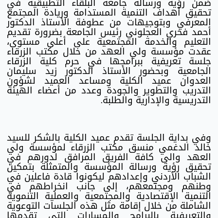
ضمن رؤية ورسالة جامعة البلقاء التطبيقية في
تحقيق أهداف التنمية المستدامة وريادة المجتمع
المعرفي وبتوجيهات من عطوفة الأستاذ الدكتور
أحمد فخري العجلوني رئيس الجامعة بضرورة تقديم
التعليم والخدمة المجتمعية على أعلى مستوى،
عقدت مؤسسة ولي العهد من خلال مكتب الزرقاء
جلسة تعريفية ببرامجها في حرم كلية الزرقاء
الجامعية وبحضور الأستاذ الدكتور زيد سليمان
العدوان عميد الكلية ومساعد العميد لشؤون
التدريب والتطوير والجودة وعدد من أعضاء الهيئة
التدريسية والإدارية والطلبة.
وفي بداية الجلسة تقدم عميد الكلية بالشكر للسيد
خالد الدغمي منسق مكتب الزرقاء لمؤسسة ولي
العهد والى كافة الفريق المرافق لدورهم في
تحقيق رؤية ورسالة المؤسسة والمتمثلة بتمكين
الشباب الأردني وإعدادهم ليكونوا قادة فاعلين في
وطنهم ومجتمعهم، إلى جانب انخراطهم في
التنمية الإقتصادية والمجتمعية والعملية التنموية
الشاملة من خلال إقامة مثل هذه الجلسات التوعوية
والتعريفية بالبرامج والمسارات التي تقدمها