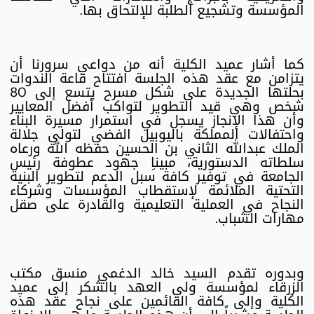
المؤسسة وتشجيع الطلبة للإلتحاق بها.
كما أشار عميد الكلية أنه من دواعي سرورنا أن
يتزامن مع عقد هذه الجلسة افتتاح قاعة الندوات
بحلتها الجديدة على شكل مسرح يتسع إلى 80
شخص وهي قيد التطوير لتواكب أفضل المعايير
وأن هذا الإنجاز يسجل في استمرار مسيرة البناء
واحتفالات المملكة باليوبيل الفضي لتولي جلالة
الملك عبدالله الثاني بن الحسين حفظه الله ورعاه
سلطاته الدستورية، مبيناِ جهود عطوفة رئيس
الجامعة في توفير كافة سبل الدعم لتطوير البنية
التحتية الملائمة لإستقطاب المؤسسات وشركاء
النجاح في العملية التعليمية والقادرة على صقل
مهارات الشباب.
وبدوره تقدم السيد خالد الدغمي منسق مكتب
الزرقاء لمؤسسة ولي العهد بالشكر إلى عميد
الكلية وإلى كافة القائمين على نجاح عقد هذه