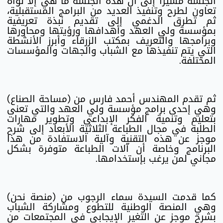
الجلسة مشيراً إلى أن هذه الجلسة ما هي إلا نواة
تعاون لطرح وتنفيذ العديد من البرامج المستقبلية،
ثم تطرق الدغمي إلى تقديم نبذة تعريفية
بمؤسسة ولي العهد وأهدافها ورؤيتها ومحاورها
وبرامجها والتعريف بمكتب الزرقاء وأبرز الأنشطة
التي يتم تنفيذها مع الشباب والجهات والمؤسسات
المختلفة.
ثم تقدم المهندس أحمد فارس من (مساحة الصناع)
وهي إحدى برامج مؤسسة ولي العهد والتي تعنى
بتعليم وتنمية الفكر الإبداعي وتطوير مهارات
الطلبة في مجال الطباعة الثلاثية الأبعاد إلى شرح
موجز عن هذه التقنية وآلية الاستفادة من هذا
البرنامج وخاصة أن آلات الطباعة متوفرة بشكل
مجاني لمن يرغب بإستخدامها.
كما قدمت السيدة سماء الرجوب من (منصة نحن)
وهي المنصة الوطنية للتطوع ومشاركة الشباب
بشرح موجز عن التغير الإيجابي في المجتمعات من