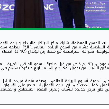
نت الحسن المعظمة، شارك مركز الابتكار والإبداع وريادة الأع
ة السادسة عشرة من أسبوع الريادة العالمي، الذي ينظمه سنويا
الملكة رانيا للريادة في جامعة الأميرة سمية للتكنولوجيا، بشراكة استراتي
براء عوجان، بتكريم خاص من قبل صاحبة السمو الملكي الأميرة سم
 وتمكين الشباب من تحويل أفكارهم إلى مشاريع مبتكرة تساهم في
ى أهمية أسبوع الريادة العالمي بوصفه منصة فريدة لتبادل ال
لعمل. كما شددت على أن ريادة الأعمال لا تقتصر على الأسواق ا
ي خلق فرص جديدة للشباب وتعزيز التقدم الاقتصادي والاجتماع