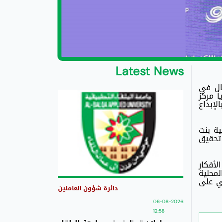
Latest News
مال في
ً مركز
جية مع منصة زين للإبداع (ZINC)، احتفاءً بالإبداع
ية بنت
 تحقيق
أفكار
لمحلية
ي على
دائرة شؤون العاملين
06-08-2026
12:58