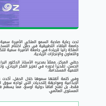
تحت رعاية صاحبة السمو الملكي الأميرة سمية ب
جامعة البلقاء التطبيقية في حفل اختتام النسخ
والتعاون والإنجازات الريادية.
حظي المركز، ممثلاً بمديره الأستاذ الدكتور ال
الحسن، تقديراً لدوره في تعزيز الفكر الريادي،
التنمية المستدامة.
وفي كلمة ألقتها سموها خلال الحفل، أكدت عل
الإبداعية ومواجهة التحديات التي تواجه سوق ا
فقط، بل تفتح آفاقاً دولية أوسع، مما يسهم ف
المستوى العالمي.