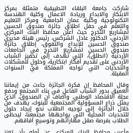
شاركت جامعة البلقاء التطبيقية متمثلة بمركز
الابتكار والابداع وريادة الاعمال وكلية الهندسة
التكنولوجية وكلية عمان الجامعية ومركز التعليم
والتعلم في حفل اطلاق جائزة صندوق الحسين
لمشاريع التخرج حيث أعلن محافظ البنك المركزي
الأردني، الدكتور عادل الشركس، رئيس هيئة مديري
صندوق الحسين للإبداع والتفوق، إطلاق جائزة
صندوق الحسين لمشاريع التخرج في الجامعات
الأردنية (انطلق)، التي تهدف إلى تحفيز الشباب
الأردني على تقديم أفكار ابتكارية، وحلولٍ للمشكلات
والتحديات التي تواجه المملكة في السنوات
المقبلة.
وقال المحافظ إن فكرة الجائزة جاءت من إيماننا
العميق بدور الشباب الفاعلِ في بناء المجتمعِ ودفعِ
عجلة الاقتصاد الوطني. وأضاف أن الصندوق، الذي
يمثل ذراع المسؤولية المجتمعية للبنوك، يهدف من
خلال الجائزة إلى توجيه الطلاب نحو إيجاد حلول
للتحديات المحلية التي يواجهها مجتمعنا، ليحظى
الطلاب بفرصة صقل مهاراتهم وتوسيعِ آفاقهم.
وأعرب محافظ البنك المركزي عن أمله بأن تعزز