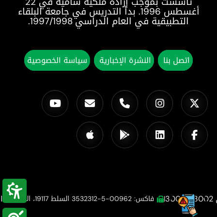
تأسست بموجب إرادة ملكية سامية في 22
أغسطس 1996. بدأ التدريس في جامعة البلقاء
التطبيقية في العام الدراسي 1997/1998.
اتصل بنا
النشرة الإخبارية
سياسة الخصوصية
ال
|
فاكس: 00962-5-3532312 السلط 19117، الأردن
|