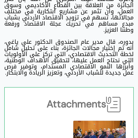
الجائزة من العلاقةَ بين القطاعِ الأكاديمي وسوق
العمل، وأن تثمر عن مشاريع ابتكارية في مختلفِ
مجالاتها، تسهم في تزويدِ الاقتصاد الأردني بشباب
مبدع مساهم في تحريك عجلة الاقتصاد ورفعة
وطننا العزيز.
بدوره، قال مدير عام الصندوق الدكتور علي ياغي،
أنه تم إختيار مجالات الجائزة، بناء على تحليل شامل
لخطة التحديث الاقتصادي، التي تركز على الأولويات
التي نحتاج العمل عليها، لتحقيق الأهداف الوطنية،
وأبرزها النمو الاقتصادي المستدام، وتوفير فرص
عمل جديدة للشباب الأردني، وتعزيز الريادة والابتكار.
Attachments