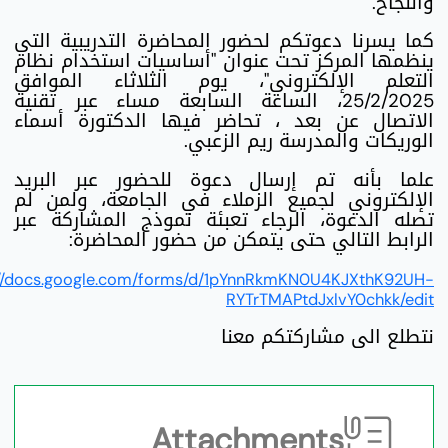
والنجاح.
كما يسرنا دعوتكم لحضور المحاضرة التدريبية التي
ينظمها المركز تحت عنوان "أساسيات استخدام نظام
التعلم الإلكتروني"، يوم الثلاثاء الموافق
25/2/2025، الساعة السابعة مساء عبر تقنية
الاتصال عن بعد ، تحاضر فيها الدكتورة أسماء
الوريكات والمدرسة ريم الزعبي.
علما بأنه تم إرسال دعوة للحضور عبر البريد
الإلكتروني لجميع الزملاء في الجامعة، ولمن لم
تصله الدعوة، الرجاء تعبئة نموذج المشاركة عبر
الرابط التالي حتى يتمكن من حضور المحاضرة:
://docs.google.com/forms/d/1pYnnRkmKN0U4KJXthK92UH-
RYTrTMAPtdJxlvY0chkk/edit
نتطلع الى مشاركتكم معنا
Attachments