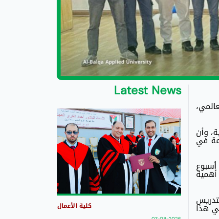
Latest News
المي،
ة، وأن
همة في
 أسبوع
 أهمية
لتدريس
كلية الأعمال
ي هذا
07-08-2026