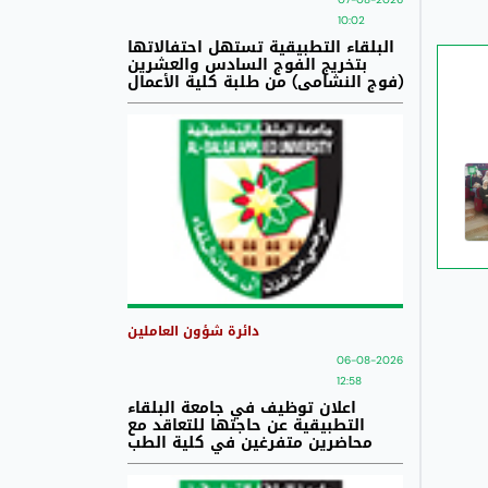
10:02
البلقاء التطبيقية تستهل احتفالاتها
بتخريج الفوج السادس والعشرين
(فوج النشامى) من طلبة كلية الأعمال
دائرة شؤون العاملين
06-08-2026
12:58
اعلان توظيف في جامعة البلقاء
التطبيقية عن حاجتها للتعاقد مع
محاضرين متفرغين في كلية الطب