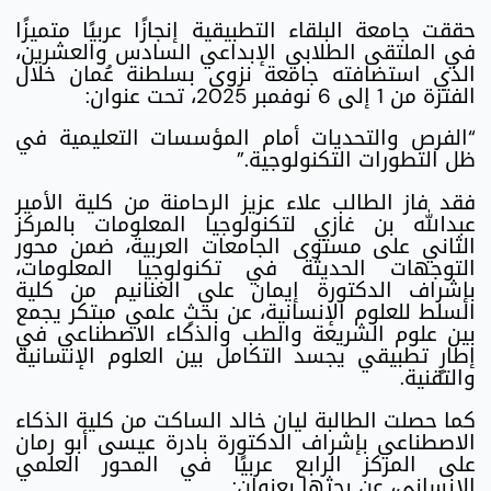
حققت جامعة البلقاء التطبيقية إنجازًا عربيًا متميزًا
في الملتقى الطلابي الإبداعي السادس والعشرين،
الذي استضافته جامعة نزوى بسلطنة عُمان خلال
الفترة من 1 إلى 6 نوفمبر 2025، تحت عنوان:
“الفرص والتحديات أمام المؤسسات التعليمية في
ظل التطورات التكنولوجية.”
فقد فاز الطالب علاء عزيز الرحامنة من كلية الأمير
عبدالله بن غازي لتكنولوجيا المعلومات بالمركز
الثاني على مستوى الجامعات العربية، ضمن محور
التوجهات الحديثة في تكنولوجيا المعلومات،
بإشراف الدكتورة إيمان علي الغنانيم من كلية
السلط للعلوم الإنسانية، عن بحثٍ علمي مبتكر يجمع
بين علوم الشريعة والطب والذكاء الاصطناعي في
إطارٍ تطبيقي يجسد التكامل بين العلوم الإنسانية
والتقنية.
كما حصلت الطالبة ليان خالد الساكت من كلية الذكاء
الاصطناعي بإشراف الدكتورة بادرة عيسى أبو رمان
على المركز الرابع عربيًا في المحور العلمي
الإنساني، عن بحثها بعنوان: