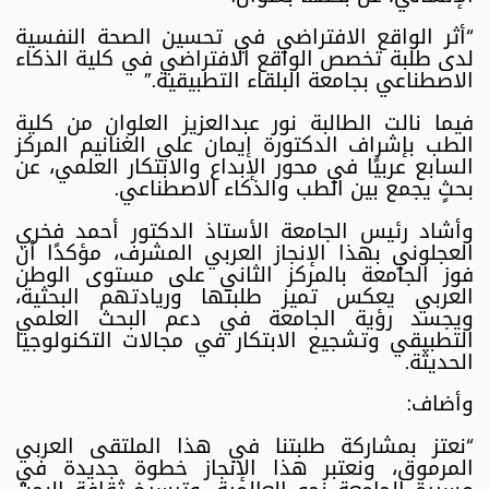
“أثر الواقع الافتراضي في تحسين الصحة النفسية
لدى طلبة تخصص الواقع الافتراضي في كلية الذكاء
الاصطناعي بجامعة البلقاء التطبيقية.”
فيما نالت الطالبة نور عبدالعزيز العلوان من كلية
الطب بإشراف الدكتورة إيمان علي الغنانيم المركز
السابع عربيًا في محور الإبداع والابتكار العلمي، عن
بحثٍ يجمع بين الطب والذكاء الاصطناعي.
وأشاد رئيس الجامعة الأستاذ الدكتور أحمد فخري
العجلوني بهذا الإنجاز العربي المشرف، مؤكدًا أن
فوز الجامعة بالمركز الثاني على مستوى الوطن
العربي يعكس تميز طلبتها وريادتهم البحثية،
ويجسد رؤية الجامعة في دعم البحث العلمي
التطبيقي وتشجيع الابتكار في مجالات التكنولوجيا
الحديثة.
وأضاف:
“نعتز بمشاركة طلبتنا في هذا الملتقى العربي
المرموق، ونعتبر هذا الإنجاز خطوة جديدة في