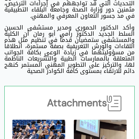
التحديات التي قد تواجههم في إجراءات الترخيص،
مثمنين دور وزارة الصحة وجامعة البلقاء التطبيقية
في مد جسور التعاون المعرفي والمهني.
وأكد الدكتور الحموري ومدير مستشفى الحسين
السلط الجديد الدكتور رامي أبو رمان أن الكلية
والمستشفى ستمضيان قدماً في تنظيم مثل هذه
اللقاءات والورش التعريفية بصفة مستمرة، انطلاقاً
من مسؤوليتهما في زيادة الوعي بكافة الجوانب
المتعلقة بالممارسات الطبية والتشريعات الناظمة
لها، والتركيز على التطوير المهني المستمر كنهج
دائم للارتقاء بمستوى كافة الكوادر الصحية
Attachments