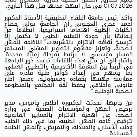
01.07.2026 في حال انتهت مدتها قبل هذا التاريخ.
وأكد رئيس جامعة البلقاء التطبيقية الأستاذ الدكتور
أحمد فخري العجلوني أن الجامعة تولي قطاع
الكليات الطبية اهتماماً استراتيجياً، انطلاقاً من
إيمانها بأن جودة التعليم الطبي لا تكتمل إلا
بترسيخ ثقافة الالتزام بالتشريعات الناظمة للمهن
الصحية، وتعزيز مفهوم التطوير المهني المستمر
كمسار مؤسسي لا يرتبط بمرحلة زمنية محددة.
وأشار إلى أن مثل هذه اللقاءات تجسد دور الجامعة
في الربط بين المعرفة الأكاديمية والتطبيق العملي،
بما يسهم في إعداد كوادر طبية قادرة على
ممارسة مهنتها بكفاءة ومسؤولية، وضمن إطار
قانوني وأخلاقي يحفظ ثقة المجتمع بالمنظومة
الصحية الوطنية.
من جانبها، تحدثت الدكتورة إخلاص جاموس، مدير
ترخيص المهن والمؤسسات الصحية في وزارة
الصحة، عن أهمية الالتزام بالمعايير القانونية
لترخيص كافة المهن الطبية، بما في ذلك الطب،
وطب الأسنان، والصيدلة، والتمريض، والمهن الطبية
المساندة.