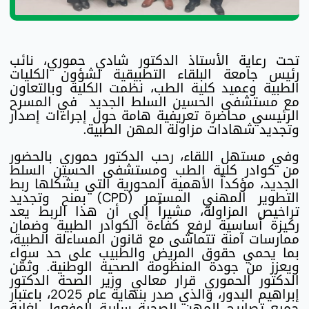
تحت رعاية الأستاذ الدكتور شادي حموري، نائب
رئيس جامعة البلقاء التطبيقية لشؤون الكليات
الطبية وعميد كلية الطب، نظمت الكلية وبالتعاون
مع مستشفى الحسين السلط الجديد في المسرح
الرئيسي محاضرة تعريفية هامة حول إجراءات إصدار
وتجديد شهادات مزاولة المهن الطبية.
وفي مستهل اللقاء، رحب الدكتور حموري بالحضور
من كوادر كلية الطب ومستشفى الحسين السلط
الجديد، مؤكداً الأهمية المحورية التي يشكلها ربط
التطوير المهني المستمر (CPD) بمنح وتجديد
تراخيص المزاولة، مشيراً إلى أن هذا الربط يعد
ركيزة أساسية لرفع كفاءة الكوادر الطبية وضمان
ممارسات آمنة تتماشى مع قانون المساءلة الطبية،
بما يحمي حقوق المريض والطبيب على حد سواء
ويعزز من جودة المنظومة الصحية الوطنية. وثمّن
الدكتور الحموري قرار معالي وزير الصحة الدكتور
إبراهيم البدور، والذي صدر بنهاية عام 2025، باعتبار
جميع تصاريح المهن الصحية سارية المفعول لغاية