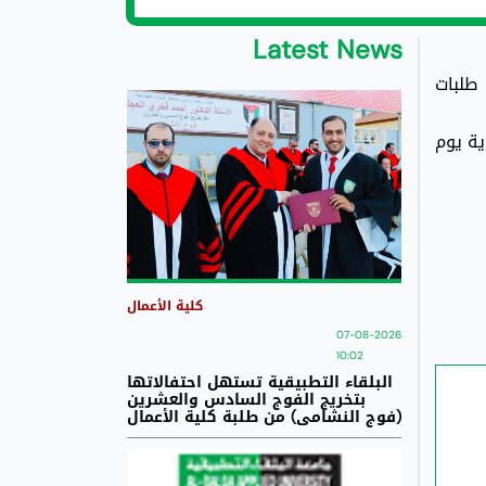
Latest News
طلبات
 هذه المساعدات تقديم طلباتهم بدءا من اليوم الموافق 23/2/2026 لغاية يوم
كلية الأعمال
07-08-2026
10:02
البلقاء التطبيقية تستهل احتفالاتها
بتخريج الفوج السادس والعشرين
(فوج النشامى) من طلبة كلية الأعمال