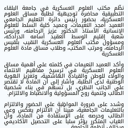
نظّم مكتب العلوم العسكرية في جامعة البلقاء
التطبيقية محاضرة توجيهية لطلبة مساق العلوم
العسكرية، بحضور رئيس دائرة التعليم الجامعي
العميد أمجد النعيمات، وعميد كلية السلط للعلوم
الإنسانية الأستاذ الدكتور عزيز الرحامنه، ورئيس
شعبة إقليم الوسط العقيد أسامه الدرادكه،
ومسؤول مكتب العلوم العسكرية النقيب بلقيس
الرحامنه، ومرتب المكتب، وطلاب مساق مادة العلوم
العسكرية
وأكد العميد النعيمات في كلمته على أهمية مساق
العلوم العسكرية في ترسيخ مفاهيم الانتماء
والولاء للوطن والقيادة الهاشمية، وتعزيز الهوية
الوطنية لدى الطلبة. وأشار إلى أن المادة لا تقتصر
على الجانب النظري، بل تسهم في بناء شخصية
الطالب وتنمية روح المسؤولية والانضباط والالتزام.
وشدد على ضرورة المواظبة على الحضور والالتزام
بالتعليمات الجامعية، مبيناً أن الالتزام يعكس وعي
الطالب وحرصه على الاستفادة من المادة، وأن
الغياب المتكرر يؤثر سلباً على التحصيل الأكاديمي
ويخالف أنظمة الجامعة.