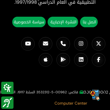
التطبيقية في العام الدراسي 1997/1998.
اتصل بنا
النشرة الإخبارية
سياسة الخصوصية
ال
|
فاكس: 00962-5-3532312 السلط 19117، الأردن
|
©2025
جميع الحقوق محفوظة.
Computer Center