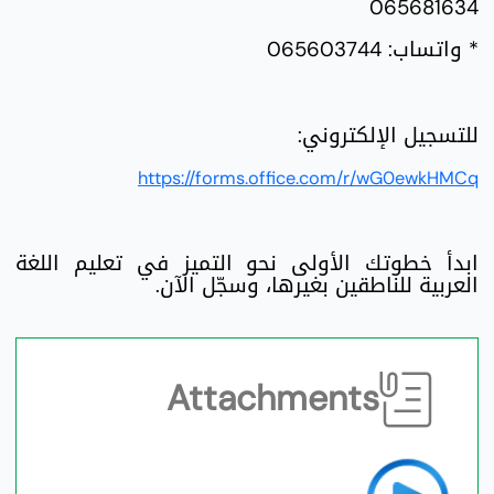
065681634
* واتساب: 065603744
للتسجيل الإلكتروني:
https://forms.office.com/r/wG0ewkHMCq
ابدأ خطوتك الأولى نحو التميز في تعليم اللغة
العربية للناطقين بغيرها، وسجّل الآن.
Attachments