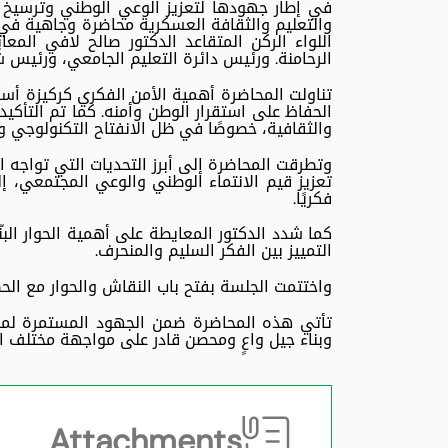
في إطار جهودها لتعزيز الوعي الوطني وترسيخ م
والتعليم والثقافة العسكرية محاضرة وجاهية في جا
اللواء الركن المتقاعد الدكتور صالح لافي المعا
الرحامنة. ورئيس دائرة التعليم الجامعي، ورئيس 
تناولت المحاضرة أهمية الأمن الفكري كركيزة أسا
الحفاظ على استقرار الوطن وأمنه. كما تم التأكي
والثقافية، خصوصًا في ظل الانفتاح التكنولوجي و
وتطرقت المحاضرة إلى أبرز التحديات التي تواجه 
تعزيز قيم الانتماء الوطني والوعي المجتمعي، 
فكريًا.
كما شدد الدكتور المعايطة على أهمية الحوار البن
التمييز بين الفكر السليم والمنحرف.
واختتمت الجلسة بفتح باب النقاش والحوار مع الحض
تأتي هذه المحاضرة ضمن الجهود المستمرة لمدير
وبناء جيل واعٍ ومحصن قادر على مواجهة مختلف الت
Attachments