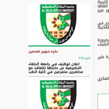
لتربية
ألقاها
ر عزيز
يوي في
لفكرية
وضرورة
الشباب
دائرة شؤون العاملين
رة على
اليوم 12:58
اعلان توظيف في جامعة البلقاء
التطبيقية عن حاجتها للتعاقد مع
محاضرين متفرغين في كلية الطب
الفكري