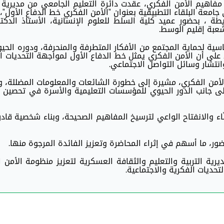
فاهيم الأمن الفكري، عقدت دائرة التعليم الجامعي من مديرية ا
معة البلقاء التطبيقية بعنوان "الأمن الفكري خط الدفاع الأول"، 
يطة ، بحضور عميد كلية السلط للعلوم الإنسانية، الأستاذ الدكتو
شعبة إقليم الوسط.
سية لحماية المجتمع من الأفكار المتطرفة والمنحرفة، ودوره الح
د على أن الأمن الفكري يمثل خط الدفاع الأول لمواجهة التحديات ا
انتشار وسائل التواصل الاجتماعي.
الأمن الفكري، مشيرة إلى خطورة الشائعات والمعلومات المضللة، 
إلى جانب الدور الحيوي للمؤسسات التعليمية والأسرة في تحصين 
ّاء والانفتاح الواعي لترسيخ المفاهيم الصحيحة، وبناء شخصية قاد
ور، ما أسهم في إثراء المحاضرة وتعزيز الفائدة المرجوة منها.
ية التربية والتعليم والثقافة العسكرية لتعزيز منظومة الأمن 
حديات الفكرية والاجتماعية.