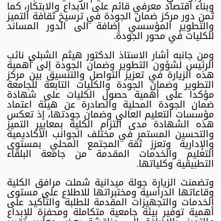
وبناء اقتصاد معرفي قائم على الابداع والابتكار، كما
ثمن دور مركز ضمان الجودة في ترسيخ ثقافة التميز
والتطوير المؤسسي إضافة الى الدور المساند
للكليات في محور الجودة.
ومن جانبه أشار الاستاذ الدكتور هيثم الشبلي نائب
الرئيس لشؤون التطوير وضمان الجودة إلى أهمية
هذه الزيارة في تعزيز التواصل والتنسيق بين مركز
التطوير وضمان الجودة والكليات التابعة للجامعة
مؤكدا على أهمية حصول الكليات على شهادة
ضمان الجودة المحلية والصادرة عن هيئة اعتماد
مؤسسات التعليم العالي وضمان جودتها، إذ تعكس
هذه الشهادة مدى التزام الكلية بمعايير التميز
والتحسين المستمر في مختلف الجوانب الأكاديمية
والإدارية وتعزز ثقة المجتمع المحلي بمستوى
التعليم والخدمات المقدمة من جامعة البلقاء
التطبيقية وكلياتها.
وتضمنت الزيارة جولة ميدانية شملت مرافق الكلية
وقاعاتها الدراسية ومختبراتها للاطلاع على مستوى
الخدمات والتجهيزات المقدمة للطلبة والتأكيد على
أهمية توفير بيئة جامعية متكاملة ومحفزة للإبداع