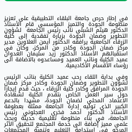
في إطار حرص جامعة البلقاء التطبيقية على تعزيز
منظومة الجودة والتميز المؤسسي قام الأستاذ
الدكتور هيثم الشبلي نائب رئيس الجامعة لشؤون
التطوير وضمان الجودة بزيارة تفقدية إلى كلية
الزرقاء الجامعية يرافقه الدكتور أيمن العلاوين مدير
مركز ضمان الجودة وكادر من المركز، وكان في
استقبالهم الأستاذ الدكتور زيد سليمان العدوان
عميد الكلية ونائب العميد ومساعدوه بالاضافة الى
رؤساء الأقسام الأكاديمية.
وفي بداية اللقاء رحب عميد الكلية بنائب الرئيس
لشؤون التطوير وضمان الجودة وكادر مركز ضمان
الجودة المرافق وكادر كلية الزرقاء ، حيث قدم إيجازا
حول سير العمل الخاص بتقدم الكلية لشهادة
الاعتماد المحلي لضمان الجودة، مشيدا بالدعم
الكبير الذي توليه إدارة الجامعة ممثلةً بعطوفة
الأستاذ الدكتور أحمد فخري العجلوني رئيس
الجامعة، في بناء منظومة تعليمية حديثة وبحث
علمي مميز إضافة الى خدمة المجتمع لتحقيق الأثر
المرجو في استدامة التعليم وتنمية المجتمعات