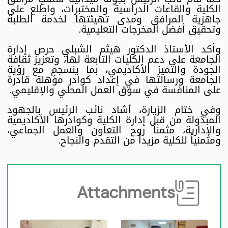
الكلية والقاعات الدراسية والمختبرات، واطّلع على
جاهزية المرافق ومدى تهيئتها لخدمة الطلبة
وتحقيق أفضل المخرجات التعليمية.
وأكد الأستاذ الدكتور هيثم الشبلي حرص إدارة
الجامعة على دعم الكليات التابعة لها، وتعزيز ثقافة
الجودة والتميز الأكاديمي، بما ينسجم مع رؤية
الجامعة ورسالتها في إعداد كوادر مؤهلة قادرة
على المنافسة في سوق العمل المحلي والإقليمي.
وفي ختام الزيارة، أشاد نائب الرئيس بالجهود
المبذولة من قبل إدارة الكلية وكوادرها الأكاديمية
والإدارية، مثمناً روح التعاون والعمل الجماعي،
ومتمنياً للكلية مزيداً من التقدم والنجاح.
Attachments