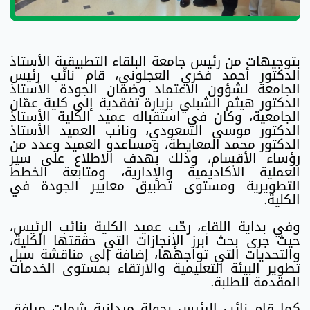
بتوجيهات من رئيس جامعة البلقاء التطبيقية الأستاذ
الدكتور أحمد فخري العجلوني، قام نائب رئيس
الجامعة لشؤون الاعتماد وضمان الجودة الأستاذ
الدكتور هيثم الشبلي بزيارة تفقدية إلى كلية عمّان
الجامعية، وكان في استقباله عميد الكلية الأستاذ
الدكتور موسى السعودي، ونائب العميد الأستاذ
الدكتور محمد المعايطة، ومساعدو العميد وعدد من
رؤساء الأقسام، وذلك بهدف الاطلاع على سير
العملية الأكاديمية والإدارية، ومتابعة الخطط
التطويرية ومستوى تطبيق معايير الجودة في
الكلية.
وفي بداية اللقاء، رحّب عميد الكلية بنائب الرئيس،
حيث جرى بحث أبرز الإنجازات التي حققتها الكلية،
والتحديات التي تواجهها، إضافة إلى مناقشة سبل
تطوير البيئة التعليمية والارتقاء بمستوى الخدمات
المقدمة للطلبة.
كما قام نائب الرئيس بجولة ميدانية شملت مرافق