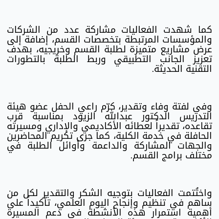
كما شهدت الفعاليات مشاركة عدد من الشركات
والمؤسسات المرتبطة بتخصصات القسم، إضافة إلى
عرض مشاريع متميزة لطلبة القسم وخريجيه، بهدف
تعزيز الجانب التطبيقي وربط الطلبة بالتطورات
التقنية الحديثة.
وفي لفتة وفاء وتقدير، كرّم راعي الحفل عضو هيئة
التدريس الدكتور عبدالله الزيود بمناسبة قرب
تقاعده، تقديراً لعطائه الأكاديمي والإداري ومسيرته
الحافلة في خدمة الكلية، كما جرى تكريم المحاضرين
والجهات المشاركة والداعمة وأوائل الطلبة في
مختلف برامج القسم.
واختُتمت الفعاليات بتوجيه الشكر والتقدير لكل من
ساهم في تنظيم وإنجاح اليوم العلمي، تأكيداً على
أهمية استمرار هذه الأنشطة في دعم المسيرة