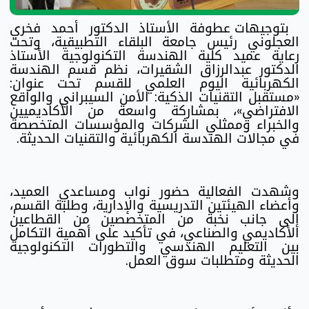
بتوجيهات عطوفة الأستاذ الدكتور أحمد فخري
العجلوني رئيس جامعة البلقاء التطبيقية، وتحت
رعاية عميد كلية الهندسة التكنولوجية الأستاذ
الدكتور عبدالرزاق الشقيرات، نظم قسم الهندسة
الكهربائية اليوم العلمي للقسم تحت عنوان:
«مستقبل التقنيات الذكية: الأمن السيبراني والواقع
الافتراضي»، بمشاركة واسعة من الأكاديميين
والخبراء وممثلي الشركات والمؤسسات المتخصصة
في مجالات الهندسة الكهربائية والتقنيات الحديثة.
وشهدت الفعالية حضور نواب ومساعدي العميد،
وأعضاء الهيئتين التدريسية والإدارية، وطلبة القسم،
إلى جانب نخبة من المتخصصين من القطاعين
الأكاديمي والصناعي، في تأكيد على أهمية التكامل
بين التعليم الهندسي والتطورات التكنولوجية
الحديثة ومتطلبات سوق العمل.