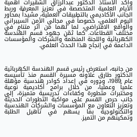
وأكد الأستاذ الدكتور عبدالرزاق الشقيرات أهمية
الأيام العلمية المتخصصة في تعزيز المعرفة وربط
الجانب الأكاديمي بالتطبيقات العملية، مشيداً بمحاور
اليوم العلمي، خصوصاً في مجالي الأمن السيبراني
والواقع الافتراضي، لما لهما من أثر متنامٍ في
مختلف القطاعات. كما ثمّن جهود قسم الهندسة
الكهربائية واللجنة المنظمة والشركات والمؤسسات
الداعمة في إنجاح هذا الحدث العلمي.
من جانبه، استعرض رئيس قسم الهندسة الكهربائية
الدكتور طارق علاونه مسيرة القسم منذ تأسيسه
عام 1989، ودوره في إعداد كوادر هندسية مؤهلة
علمياً وعملياً، من خلال برامج أكاديمية نوعية
ومختبرات متطورة وكفاءات تدريسية متميزة، إلى
جانب حرص القسم على مواكبة التطورات الحديثة
وتعزيز التعاون مع المؤسسات والشركات الهندسية
والتكنولوجية بما يسهم في تأهيل الطلبة
وتمكينهم من التميز.