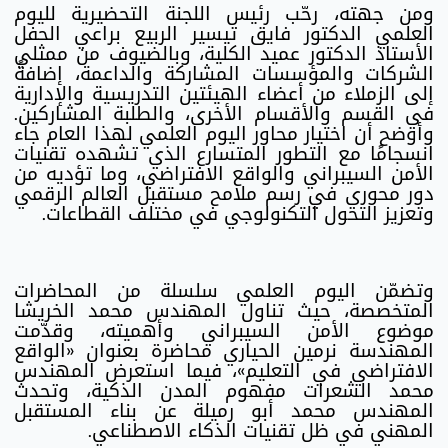
ومن جهته، رحّب رئيس اللجنة التحضيرية لليوم
العلمي الدكتور فايق تيسير الربيع براعي الحفل
الأستاذ الدكتور عميد الكلية، وبالضيوف من ممثلي
الشركات والمؤسسات المشاركة والداعمة، إضافةً
إلى الزملاء من أعضاء الهيئتين التدريسية والإدارية
في القسم والأقسام الأخرى، والطلبة المشاركين.
وأوضح أن اختيار محاور اليوم العلمي لهذا العام جاء
انسجامًا مع التطور المتسارع الذي تشهده تقنيات
الأمن السيبراني والواقع الافتراضي، وما تؤديه من
دور محوري في رسم ملامح مستقبل العالم الرقمي
وتعزيز التحول التكنولوجي في مختلف القطاعات.
وتضمّن اليوم العلمي سلسلة من المحاضرات
المتخصصة، حيث تناول المهندس محمد الخريشا
موضوع الأمن السيبراني وأهميته، وقدّمت
المهندسة نرمين الحياري محاضرة بعنوان «الواقع
الافتراضي في التعليم»، فيما استعرض المهندس
محمد الشعرات مفهوم المدن الذكية، وتحدث
المهندس محمد أبو رميلة عن بناء المستقبل
المهني في ظل تقنيات الذكاء الاصطناعي.