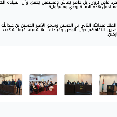
د ماضٍ يُروى، بل حاضر يُعاش ومستقبل يُصنع، وأن القيادة ال
وم لحمل هذه الأمانة بوعي ومسؤولية.
لملك عبدالله الثاني بن الحسين وسمو الأمير الحسين بن عبدالله ا
ؤكدين التفافهم حول الوطن وقيادته الهاشمية، فيما شهدت ا
ركين.