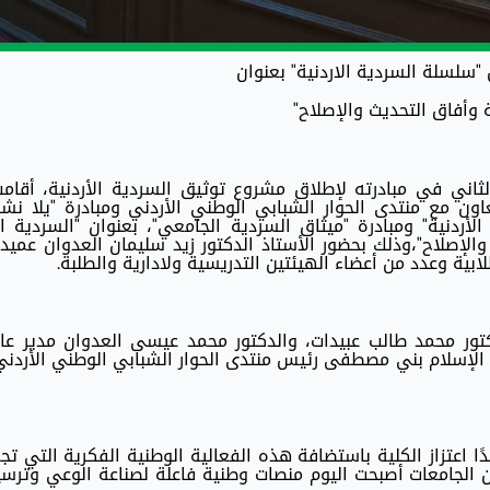
"سلسلة السردية الاردنية" بعنوان
ة وأفاق التحديث والإصلاح"
الثاني في مبادرته لإطلاق مشروع توثيق السردية الأردنية، أقام
تعاون مع منتدى الحوار الشبابي الوطني الأردني ومبادرة "يلا نشا
أردنية" ومبادرة "ميثاق السردية الجامعي"، بعنوان "السردية ا
والإصلاح"،وذلك بحضور الأستاذ الدكتور زيد سليمان العدوان عميد 
ية وعدد من أعضاء الهيئتين التدريسية ولادارية والطلبة.
ور محمد طالب عبيدات، والدكتور محمد عيسى العدوان مدير عام
الإسلام بني مصطفى رئيس منتدى الحوار الشبابي الوطني الأردني
ًا اعتزاز الكلية باستضافة هذه الفعالية الوطنية الفكرية التي تج
أن الجامعات أصبحت اليوم منصات وطنية فاعلة لصناعة الوعي وترس