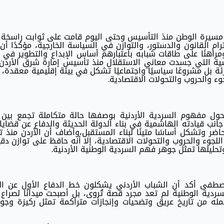
 مسيرة الوطن منذ التأسيس وحتى اليوم قامت على ثوابت راسخة، 
رام القانون والدستور، والتوازن في السياسة الخارجية، مؤكدًا أن 
راهنًا على طاقات شبابه باعتبارهم أساس الإبداع والتطوير في
سية التي جسدت معاني الاستقلال منذ تأسيس إمارة شرق الأردن
ارئة بل مشروعًا سياسيًا واجتماعيًا تشكل في بيئة إقليمية معقدة،
وء والحروب والتحولات الاقتصادية.
ل مفهوم السردية الأردنية بوصفها حالة متكاملة تجمع بين ال
جانب قيادته الهاشمية في بناء الدولة الحديثة والدفاع عن قضايا 
اضر وتشكل أساسًا متينًا لبناء المستقبل،وأضاف أن الأردن منذ
تمثلت في اللجوء والحروب والتحولات الاقتصادية، إلا أنه حافظ على توازن د
 وتحليلها تمثل جوهر فهم السردية الوطنية الأردنية.
طفى أكد أن الشباب الأردني يشكلون خط الدفاع الأول عن ال
السردية الوطنية لم تعد مجرد قصة تُروى، بل أصبحت ميدانًا لصراع
تحمله من تاريخ عريق وتضحيات وإنجازات متراكمة تمثل ركيزة وجو