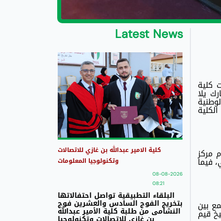
Latest News
ت كلية
رك يلا
لوطنية
الكلية
كلية الامير عبدالله بن غازي للاتصالات
 مركز
، فيما
وتكنولوجيا المعلومات
08-08-2026
08:21
البلقاء التطبيقية تواصل احتفالاتها
بتخريج الفوج السادس والعشرين فوج
مع بين
النشامى من طلبة كلية الأمير عبدالله
يخ قيم
بن غازي للاتصالات وتكنولوجيا