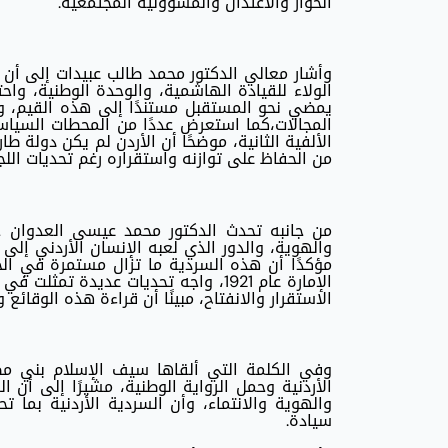
الحوار والاعتدال والمسؤولية المجتمعية.
وأشار معالي الدكتور محمد طالب عبيدات إلى أن
الولاء للقيادة الهاشمية، والوحدة الوطنية، واحت
يمضي نحو المستقبل مستندًا إلى هذه القيم، وم
المجالات،كما استعرض عددًا من المحطات السيا
الألفية الثانية، موضحًا أن الأردن لم يكن دولة ط
من الحفاظ على توازنه واستقراره رغم تحديات اللج
من جانبه تحدث الدكتور محمد عيسى العدوان حو
والهوية، والدور الذي لعبه الإنسان الأردني إلى 
مؤكدًا أن هذه السردية ما تزال مستمرة في الح
الإمارة عام 1921، واجه تحديات عديدة 
الاستقرار والانفتاح، مبينًا أن قراءة هذه الوقائع
وفي الكلمة التي ألقاها سيف الإسلام بني مص
الأردنية وحمل الرواية الوطنية، مشيرًا إلى أن 
والهوية والانتماء، وأن السردية الأردنية بما 
سيادة.