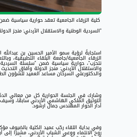
كلية الزرقاء الجامعية تعقد حوارية سياسية ضمن 
"السردية الوطنية والاستقلال الأردني: منجز الدول
استجابةً لرؤية سمو الأمير الحسين بن عبدالله 
الزرقاء الجامعية/جامعة البلقاء التطبيقية، وبال
نتحزب"، حوارية سياسية ضمن "سلسلة السردية ال
والاستقلال الأردني: منجز الدولة وآفاق التحديث 
والدكتورعلي السرحان مساعد العميد للشؤون الطلاب
وشارك في الجلسة الحوارية كل من معالي الدكت
التوثيق الملكي الهاشمي الأردني سابقًا، وسيف 
أدار الحوار المهندس جمال ارشود.
وفي بداية اللقاء رحّب عميد الكلية بالضيوف مؤكد
روح الانتماء ووعي الشباب الأردني، مشيرًا إلى 