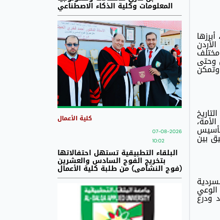
المعلومات وكلية الذكاء الاصطناعي
أبرزها
الأردن
 مختلف
 وحتى
 وتمكن
تاريخ
كلية الأعمال
الأمة،
 تأسيس
07-08-2026
قيق بين
10:02
البلقاء التطبيقية تستهل احتفالاتها
بتخريج الفوج السادس والعشرين
(فوج النشامى) من طلبة كلية الأعمال
سردية
 الوعي
د ودرع