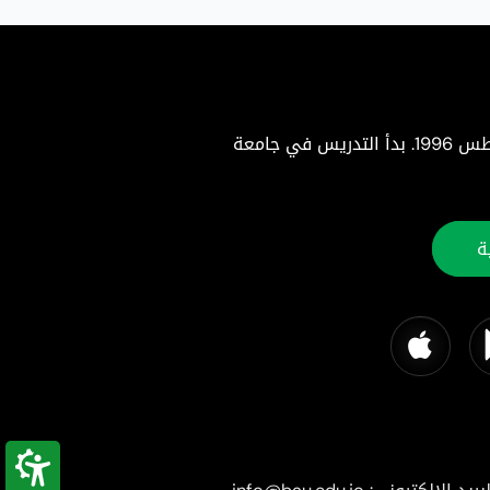
جامعة البلقاء التطبيقية هي جامعة حكومية متميزة تأسست بموجب إرادة ملكية سامية في 22 أغسطس 1996. بدأ التدريس في جامعة
ة