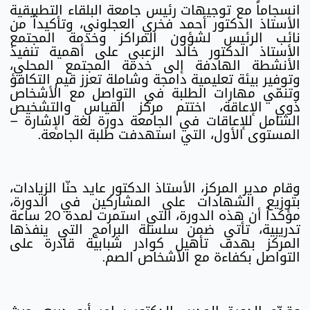
انسجاماً مع توجيهات رئيس جامعة البلقاء التطبيقية
الأستاذ الدكتور أحمد فخري العجلوني، وتأكيداً من
نائب الرئيس لشؤون المراكز وخدمة المجتمع
الأستاذ الدكتور خالد الزعبي على أهمية تنفيذ
الأنشطة الهادفة إلى خدمة المجتمع المحلي،
وتوفير بيئة تعليمية دامجة وشاملة تعزز قيم التكافؤ
وتنمّي مهارات الطلبة في التواصل مع الأشخاص
ذوي الإعاقة، اختتم مركز القياس والتشخيص
الشامل للإعاقات في الجامعة دورة لغة الإشارة –
المستوى الأول، التي استهدفت طلبة الجامعة.
وقام مدير المركز، الأستاذ الدكتور عايد حنّا الزيادات،
بتوزيع الشهادات على المشاركين في الدورة،
مؤكداً أن هذه الدورة، التي استمرت لمدة 20 ساعة
تدريبية، تأتي ضمن سلسلة البرامج التي ينفذها
المركز بهدف تأهيل كوادر شبابية قادرة على
التواصل بكفاءة مع الأشخاص الصم.