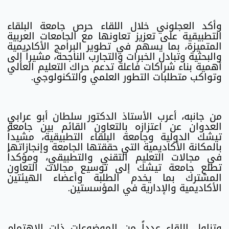
وأكد العجلوني خلال اللقاء حرص جامعة البلقاء
التطبيقية على تعزيز تعاونها مع الجامعات العربية
المتميزة، بما يسهم في تطوير البرامج الأكاديمية
والبحثية وتبادل الخبرات والتجارب الناجحة، مشيراً إلى
أهمية بناء شراكات فاعلة تدعم حراك التعليم العالي
وتواكب متطلبات التطور العلمي والتكنولوجي.
من جانبه، أعرب الأستاذ الدكتور سلطان أبو عرابي
العدوان عن اعتزازه بالتعاون القائم بين جامعة
تيشك الدولية وجامعة البلقاء التطبيقية، مشيداً
بالمكانة الأكاديمية التي حققتها الجامعة وإنجازاتها
في مجالات التعليم التقني والتطبيقي، ومؤكداً
تطلع جامعة تيشك إلى توسيع مجالات التعاون
المشترك بما يخدم الطلبة وأعضاء الهيئتين
الأكاديمية والإدارية في المؤسستين.
وتناول اللقاء عدداً من الموضوعات ذات الاهتمام