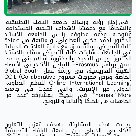
في إطار رؤية ورسالة جامعة البلقاء التطبيقية،
وانسجامًا مع دعمها لأهداف التنمية المستدامة،
وبتوجيه ودعم عطوفة رئيس الجامعة الأستاذ
الدكتور أحمد فخري العجلوني، وبمتابعة من عمادة
كلية التمريض، وبالتنسيق مع دائرة العلاقات الدولية
في الجامعة ، شاركت كلية التمريض ممثلة بالأستاذ
الدكتور لورنس الحديد والدكتورة إسلام بني محمد،
ضمن برنامج Erasmus+ للتبادل الأكاديمي لأعضاء
الهيئة التدريسية، في ورشة عمل Global South
الخاصة بعرض مخرجات مشروع COIL (Collaborative
Online International Learning) للتعلم التعاوني
الدولي عبر الإنترنت، والتي عُقدت في جامعة
Thomas More في بلجيكا بمشاركة عدد من
الجامعات من بلجيكا وألبانيا والنرويج.
وجاءت هذه المشاركة بهدف تعزيز التعاون
الأكاديمي الدولي بين جامعة البلقاء التطبيقية