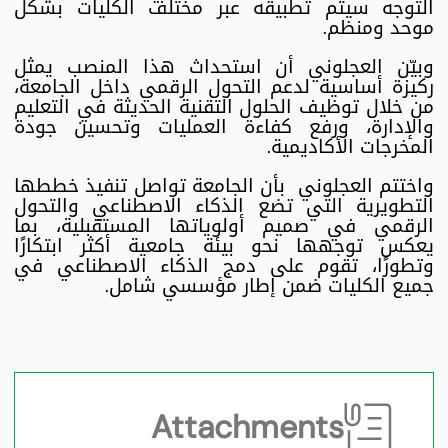
التوجه سيتم تطبيقه عبر مختلف الكليات بشكل
موحد ومنظم.
وبيّن العجلوني أن استحداث هذا المنصب يمثل
ركيزة أساسية لدعم التحول الرقمي داخل الجامعة،
من خلال توظيف الحلول التقنية الحديثة في التعليم
والإدارة، ورفع كفاءة العمليات وتحسين جودة
المخرجات الأكاديمية.
واختتم العجلوني بأن الجامعة تواصل تنفيذ خططها
التطويرية التي تضع الذكاء الاصطناعي والتحول
الرقمي في صميم أولوياتها المستقبلية، بما
يعكس توجهها نحو بيئة جامعية أكثر ابتكارًا
وتطورًا، تقوم على دمج الذكاء الاصطناعي في
جميع الكليات ضمن إطار مؤسسي شامل.
Attachments