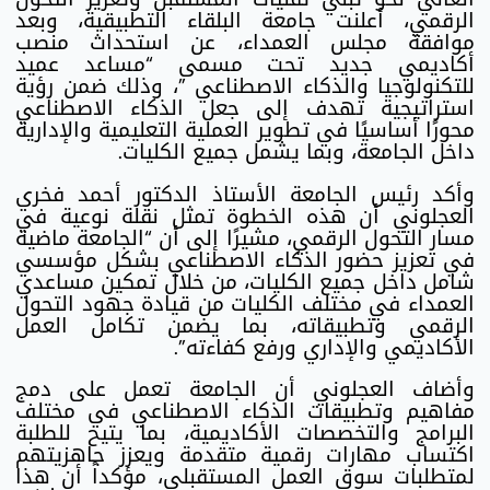
الرقمي، أعلنت جامعة البلقاء التطبيقية، وبعد
موافقة مجلس العمداء، عن استحداث منصب
أكاديمي جديد تحت مسمى “مساعد عميد
للتكنولوجيا والذكاء الاصطناعي ”، وذلك ضمن رؤية
استراتيجية تهدف إلى جعل الذكاء الاصطناعي
محورًا أساسيًا في تطوير العملية التعليمية والإدارية
داخل الجامعة، وبما يشمل جميع الكليات.
وأكد رئيس الجامعة الأستاذ الدكتور أحمد فخري
العجلوني أن هذه الخطوة تمثل نقلة نوعية في
مسار التحول الرقمي، مشيرًا إلى أن “الجامعة ماضية
في تعزيز حضور الذكاء الاصطناعي بشكل مؤسسي
شامل داخل جميع الكليات، من خلال تمكين مساعدي
العمداء في مختلف الكليات من قيادة جهود التحول
الرقمي وتطبيقاته، بما يضمن تكامل العمل
الأكاديمي والإداري ورفع كفاءته”.
وأضاف العجلوني أن الجامعة تعمل على دمج
مفاهيم وتطبيقات الذكاء الاصطناعي في مختلف
البرامج والتخصصات الأكاديمية، بما يتيح للطلبة
اكتساب مهارات رقمية متقدمة ويعزز جاهزيتهم
لمتطلبات سوق العمل المستقبلي، مؤكداً أن هذا