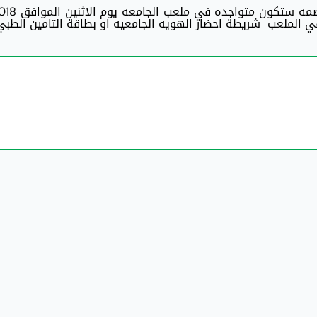
الزملاء والزميلات الكرام يرجى العلم ا
ي الملعب شريطة احضار الهويه الجامعيه او بطاقة التامين الطبي