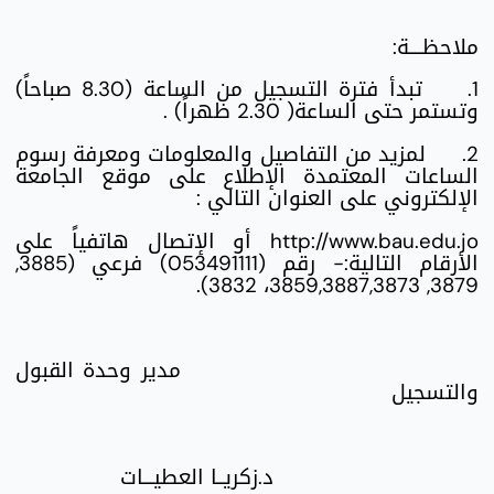
ملاحظــــة:
1.
تبدأ فترة التسجيل من الساعة (8.30 صباحاً)
وتستمر حتى الساعة( 2.30 ظهراً) .
2.
لمزيد من التفاصيل والمعلومات ومعرفة رسوم
الساعات المعتمدة الإطلاع على موقع الجامعة
الإلكتروني على العنوان التالي :
http://www.bau.edu.jo أو الإتصال هاتفياً على
الأرقام التالية:- رقم (053491111) فرعي (3885,
3879, 3859,3887,3873، 3832).
مدير وحدة القبول
والتسجيل
د.زكريــا العطيـــات