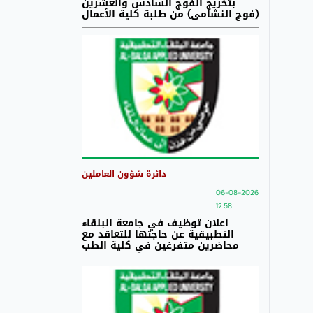
بتخريج الفوج السادس والعشرين
(فوج النشامى) من طلبة كلية الأعمال
دائرة شؤون العاملين
06-08-2026
12:58
اعلان توظيف في جامعة البلقاء
التطبيقية عن حاجتها للتعاقد مع
محاضرين متفرغين في كلية الطب