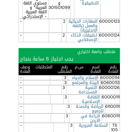
التطبيقيـة
و
مستوى اللغة
301501099
العربية* و
اللغة العربية
- الإستدراكي
60000123
المهارات الحياتية
2
-
والعمل (باللغة
الإنجليزية)
60000124
تطبيقات الذكاء
2
-
الإصطناعي
متطلب جامعة اختياري
يجب اجتياز 6 ساعة بنجاح
رقم
اسم
س.م
رقم
المتطلبات
وصف
المادة
المادة
المتطلب
المادة
60000114
الإسلام والحياه
3
-
60600113
البيئـة والمجتمع
3
-
60000126
التنميـة
3
-
المستدامـة
60000111
الثقافـة
3
-
الإسـلاميــة
61100111
الرياضـة والصحـة
3
-
للجميع
60600111
الزراعـة في
3
-
الاردن
TS
السلامة المرورية
3
-
105