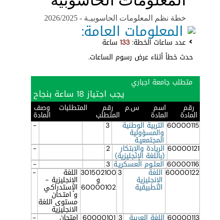
المعلومات الحاسوبية"
خطة نظم المعلومات الحاسوبيـة - 2026/2025
المعلومات العامة:
عدد ساعات الخطة:
133
ساعة
حدث خطأ أثناء عرض رسوم الساعات.
متطلب جامعة اجباري
يجب اجتياز 18 ساعة بنجاح
رقم
اسم
س.م
رقم
المتطلبات
وصف
المادة
المادة
المتطلب
المادة
60000115
التربية الوطنية
3
-
والمسؤولية
المجتمعيـة
60000121
الريادة والإبتكار
2
-
(باللغة الإنجليزية)
60000116
العلـوم العسكريـة
3
-
60000122
اللغة
3
301502100
اللغة
-
الإنجليزية
و
الإنجليزية -
التطبيقية
60000102
الإستدراكي
و امتـحان
مستوى اللغة
الانجليزية
60000113
اللغة العربية
3
60000101
امتحان
-