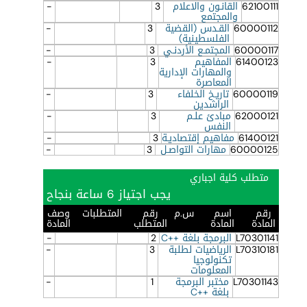
62100111
القانـون والاعلام
3
-
والمجتمع
60000112
القـدس (القضية
3
-
الفلسطينية)
60000117
المجتمـع الأردنـي
3
-
61400123
المفاهيم
3
-
والمهارات الإدارية
المعاصرة
60000119
تاريـخ الخلفاء
3
-
الراشدين
62000121
مبادئ علـم
3
-
النفس
61400121
مفاهيم إقتصاديـة
3
-
60000125
مهارات التواصـل
3
-
متطلب كلية اجباري
يجب اجتياز 6 ساعة بنجاح
رقم
اسم
س.م
رقم
المتطلبات
وصف
المادة
المادة
المتطلب
المادة
L70301141
البرمجة بلغة ++C
2
-
L70310181
الرياضيات لطلبة
3
-
تكنولوجيا
المعلومات
L70301143
مختبر البرمجة
1
-
بلغة ++C