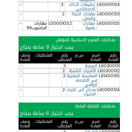
L60000124
تطبيقات الذكاء
3
-
الاصطناعي
L60000123
مهارات الحياة
2
-
والعمل
L60000125
مهارات
2
L0000103
مهارات
-
رقمية
الحاسوب99
متطلبات العلوم الاساسية للمؤهل
يجب اجتياز 9 ساعة بنجاح
رقم
اسم
س.م
رقم
المتطلبات
وصف
المادة
المادة
المتطلب
المادة
L60300131
البرمجة
3
-
L60300132
التقنيات الناشئة
2
-
L61400135
الممارسة المهنية
2
-
في الاقتصاد
الرقمي
L60300134
مدخل الى انترنت
2
-
الاشياء
متطلبات الثقافة العامة
يجب اجتياز 6 ساعة بنجاح
رقم
اسم
س.م
رقم
المتطلبات
وصف
المادة
المادة
المتطلب
المادة