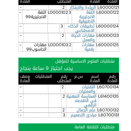
المادة
المادة
المتطلب
المادة
L60000121
الريادة والابتكار
2
-
L60000122
اللغة
3
L0000102
اللغة
-
الانجليزية
الانجليزية99
التطبيقية
L60000124
تطبيقات الذكاء
3
-
الاصطناعي
L60000123
مهارات الحياة
2
-
والعمل
L60000125
مهارات
2
L0000103
مهارات
-
رقمية
الحاسوب99
متطلبات العلوم الاساسية للمؤهل
يجب اجتياز 9 ساعة بنجاح
رقم
اسم
س.م
رقم
المتطلبات
وصف
المادة
المادة
المتطلب
المادة
L60700134
التقنيات
2
-
والعمليات
L61400135
الممارسة المهنية
2
-
في الاقتصاد
الرقمي
L60700132
علم الجمال
2
-
L60700131
مبادئ التصميم
3
-
متطلبات الثقافة العامة