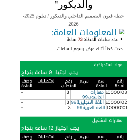
والديكور"
خطة فنون التصميم الداخلي والديكور / دبلوم 2025-
2026
المعلومات العامة:
عدد ساعات الخطة:
73
ساعة
حدث خطأ أثناء عرض رسوم الساعات.
مواد استدراكية
يجب اجتياز 9 ساعة بنجاح
رقم
اسم
س.م
رقم
المتطلبات
وصف
المادة
المادة
المتطلب
المادة
L0000103
مهارات
3
-
الحاسوب99
L0000102
اللغة الانجليزية99
3
-
L0000101
اللغة العربية99
3
-
مهارات التشغيل
يجب اجتياز 12 ساعة بنجاح
رقم
اسم
س.م
رقم
المتطلبات
وصف