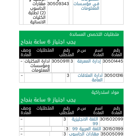
في مؤسـسات
30509343
مهارات
المعلومات
الحاسوب
(2) لطلبة
الكليات
الانسانية
متطلبات التخصص المساندة
يجب اجتياز 6 ساعة بنجاح
رقم
اسم
س.م
رقم
المتطلبات
وصف
المادة
المادة
المتطلب
المادة
30501445
إدارة المعرفة
3
30509111
ادارة المكتبات
-
ومؤسسات
المعلومات
30501316
ادارة العلاقات
3
-
العامة
مواد استدراكية
يجب اجتياز 9 ساعة بنجاح
رقم
اسم
س.م
رقم
المتطلبات
وصف
المادة
المادة
المتطلب
المادة
301502099
اللغة الانجليزية
3
-
99
301501199
اللغة العربية 99
3
-
35005099
مهارات الحاسوب
3
-