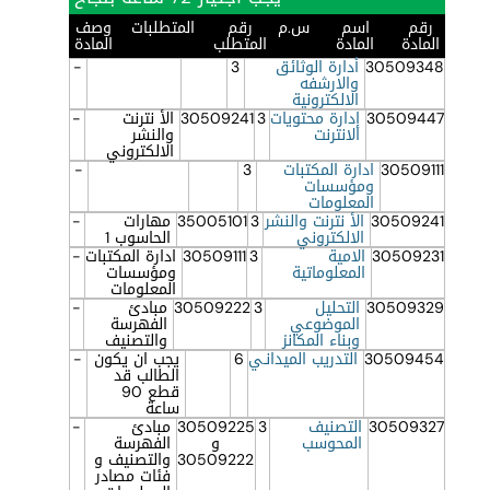
رقم
اسم
س.م
رقم
المتطلبات
وصف
المادة
المادة
المتطلب
المادة
30509348
أدارة الوثائق
3
-
والارشفه
الالكترونية
30509447
إدارة محتويات
3
30509241
الأ نترنت
-
الانترنت
والنشر
الالكتروني
30509111
ادارة المكتبات
3
-
ومؤسسات
المعلومات
30509241
الأ نترنت والنشر
3
35005101
مهارات
-
الالكتروني
الحاسوب 1
30509231
الامية
3
30509111
ادارة المكتبات
-
المعلوماتية
ومؤسسات
المعلومات
30509329
التحليل
3
30509222
مبادئ
-
الموضوعي
الفهرسة
وبناء المكانز
والتصنيف
30509454
التدريب الميدانـي
6
يجب ان يكون
-
الطالب قد
قطع 90
ساعة
30509327
التصنيف
3
30509225
مبادئ
-
المحوسب
و
الفهرسة
30509222
والتصنيف و
فئات مصادر