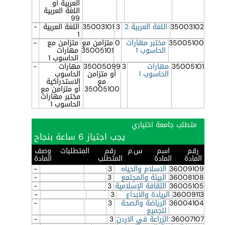
العربية أو
اللغة العربية
99
35003102
اللغة العربية 2
3
35003101
اللغة العربية
-
1
35005100
مختبر مهارات
0
متزامن مع
متزامن مع
-
الحاسوب 1
35005101
مهارات
الحاسوب 1
35005101
مهارات
3
35005099
مهارات
-
الحاسوب 1
أو متزامن
الحاسوب
مع
الاستدراكية
35005100
أو متزامن مع
مختبر مهارات
الحاسوب 1
متطلب جامعة اختياري
يجب اجتياز 6 ساعة بنجاح
رقم
اسم
س.م
رقم
المتطلبات
وصف
المادة
المادة
المتطلب
المادة
36009109
الاسلام والحياه
3
-
36008108
البيئة والمجتمع
3
-
36005105
الثقافة الإسلامية
3
-
36009113
الريادة والابداع
3
-
36004104
الرياضة والصحة
3
-
للجميع
36007107
الزراعة في الاردن
3
-