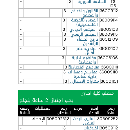
TS
السلامة المرورية
3
-
105
36009112
القانون والاعلام
3
-
والمجتمع
36009114
القدس (القضية
3
-
الفلسطينية)
36003103
المجتمع الاردني
3
-
36009115
المجتمع الرقمي
3
-
36012109
تاريخ الخلفاء
3
-
الراشدين
36002102
مباديء علم
3
-
النفس
36006106
مفاهيم ادارية
3
-
واقتصادية
36009111
مفاهيم اقتصـادية
3
-
36009110
مفاهيم ومهارات
3
-
إدارية معاصرة
36001101
مهارات الاتصال .
3
-
متطلب كلية اجباري
يجب اجتياز 21 ساعة بنجاح
رقم
اسم
س.م
رقم
المتطلبات
وصف
المادة
المادة
المتطلب
المادة
30509252
أساليب البحث
3
30509251
الإحصاء
-
العلمي
30509112
اخلاقيات
3
-