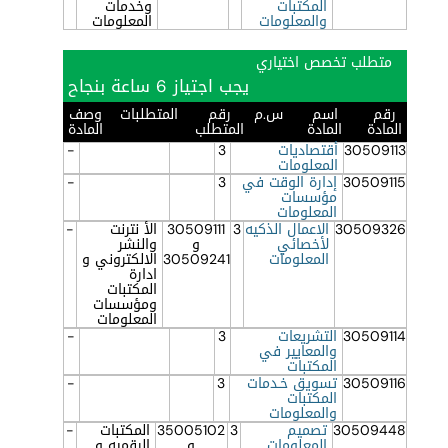
المكتبات
وخدمات
والمعلومات
المعلومات
متطلب تخصص اختياري
يجب اجتياز 6 ساعة بنجاح
رقم
اسم
س.م
رقم
المتطلبات
وصف
المادة
المادة
المتطلب
المادة
30509113
أقتصاديات
3
-
المعلومات
30509115
إدارة الوقت في
3
-
مؤسسات
المعلومات
30509326
الاعمال الذكيه
3
30509111
الأ نترنت
-
لأخصائي
و
والنشر
المعلومات
30509241
الالكتروني و
ادارة
المكتبات
ومؤسسات
المعلومات
30509114
التشريعات
3
-
والمعايير في
المكتبات
30509116
تسويق خـدمات
3
-
المكتبات
والمعلومات
30509448
تصميم
3
35005102
المكتبات
-
المعلومات
و
الرقميه و