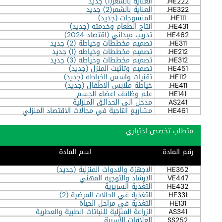
HE222.
العناية بالشعر(1) جديد
HE322.
العناية بالشعر(2) جديد
HE111.
المنسوجات (جديد)
HE431.
انتاج الطعام وخدمته (جديد)
HE462
تدريب ميداني (اقتصاد 2024)
HE311.
تصميم مخططات وخياطة (2) جديد
HE212.
تصميم مخططات وخياطه (1) جديد
HE312.
تصميم مخططات وخياطه (3) جديد
HE451
تصميم وتأثيث المنزل (جديد)
HE112.
تقنيات واسس الخياطه (جديد)
HE411.
خياطة ملابس الاطفال (جديد)
HE141
علم وظائف اعضاء الجسم
AS241
مدخل الى الحدائق المنزلية
HE461
مشاريع انتاجية في مجالات الاقتصاد المنزلي
متطلب تخصص اختياري
رقم المادة
اسم المادة
HE352
الاجهزة والادوات المنزلية (جديد)
VE447
الارشاد والتوجيه المهني
HE432
التغذية السريرية
HE331
التغذية في الحالات المرضية (2)
HE131
التغذية في مراحل الحياة
AS341
الزراعة المنزلية للنباتات الطبية والعطرية
SS252
العلاقات الأسرية