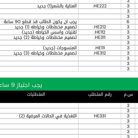
3
3
HE222.
العناية بالشعر(1) جديد
3
3
6
يجب ان يكون الطالب قد قطع 90 ساعة
3
HE212.
تصميم مخططات وخياطه (1) جديد
3
HE112.
تقنيات واسس الخياطه (جديد)
3
HE311.
تصميم مخططات وخياطة (2) جديد
3
3
HE111.
المنسوجات (جديد)
3
HE312.
تصميم مخططات وخياطه (3) جديد
3
3
3
يجب اجتياز 9 ساعة بنجاح
س.م
رقم المتطلب
المتطلبات
3
3
3
HE331
التغذية في الحالات المرضية (2)
3
3
3
3