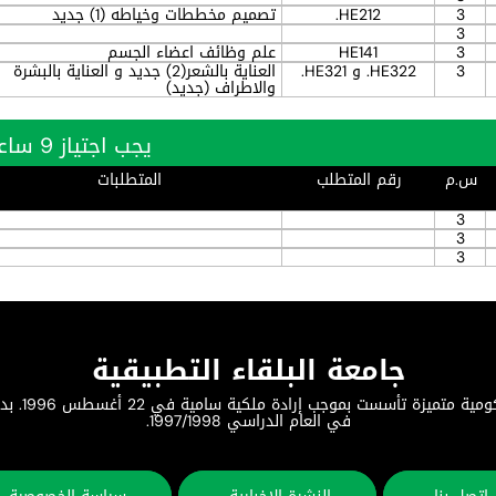
3
HE212.
تصميم مخططات وخياطه (1) جديد
3
3
HE141
علم وظائف اعضاء الجسم
3
HE322. و HE321.
العناية بالشعر(2) جديد و العناية بالبشرة
والاطراف (جديد)
يجب اجتياز 9 ساعة بنجاح
س.م
رقم المتطلب
المتطلبات
3
3
3
جامعة البلقاء التطبيقية
جامعة البلق
في العام الدراسي 1997/1998.