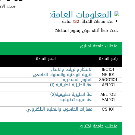
خطة الاقتصا
المعلومات العامة:
عدد ساعات الخطة:
132
ساعة
حدث خطأ أثناء عرض رسوم الساعات.
متطلب جامعة اجباري
رقم المادة
اسم المادة
IEC101
الابتكار والريادة والابداع
NE 101
التربية الوطنية والسلوك الجامعي
35001101
العلوم العسكرية
AEL101
لغة انجليزية تطبيقية (1)
AEL 102
لغة انجليزية تطبيقية(2)
AAL101
لغة عربية تطبيقية
CS 101
مهارات الحاسوب والتعليم الالكتروني
متطلب جامعة اختياري