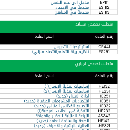
EP111
مدخل الى علم النفس
ES 112
مقدمة في الاحصاء
ES 113
مقدمة في المناهج
متطلب تخصص مساند
رقم المادة
اسم المادة
CE441
استراتيجيات التدريس
ES251
تنظيم بيئة التعلم(اقتصاد منزلي)
متطلب تخصص اجباري
رقم المادة
اسم المادة
HE132
أساسيات تغذية الانسان(1)
HE231
أساسيات تغذية الانسان(2)
HE251
ادارة المنزل (جديد)
HE351
اقتصاديات المشروعات الصغيرة (جديد)
HE332.
التصنيع الغذائي المنزلي (جديد)
HE232
التغذية في الحالات المرضية(1)
AS342
الزراعة المنزلية للخضار والفواكة
.HE142
الصحة والسلامة العامه (جديد)
HE321.
العناية بالبشرة والاطراف (جديد)