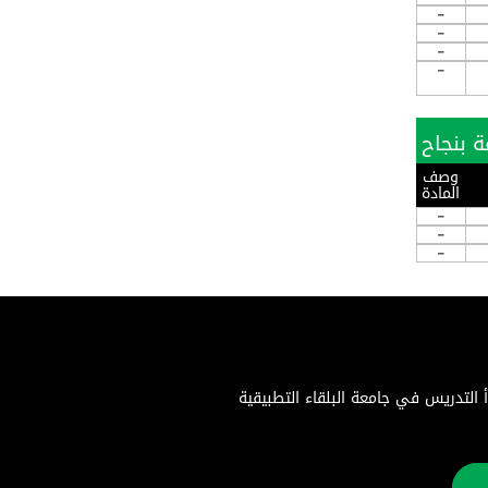
-
-
-
-
وصف
المادة
-
-
-
اء التطبيقية هي جامعة حكومية متميزة تأسست بموجب إرادة ملكية سامية في 22 أغسطس 1996. بدأ التدريس في جامعة البلقاء التطبيقية