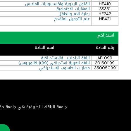
HE410
الفنون اليدوية واكسسوارات الملابس
SS351
المهارات الاجتماعية
HE242
رعاية الام والطفل
HE421
علم التجميل المتقدم
استدراكي
رقم المادة
اسم المادة
AEL099
اللغة الانجليزيــــــةالاستدراكية
301501199
اللغه العربية استدراكي (99)(بكالوريوس)
35005099
مهارات الحاسوب الاستدراكي