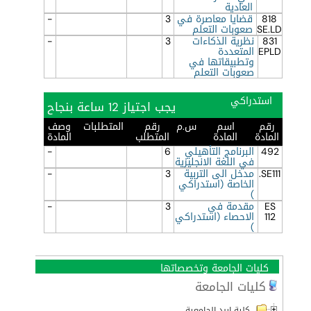
العادية
818
قضايا معاصرة في
3
-
SE.LD
صعوبات التعلم
831
نظرية الذكاءات
3
-
EPLD
المتعددة
وتطبيقاتها في
صعوبات التعلم
استدراكي
يجب اجتياز 12 ساعة بنجاح
رقم
اسم
س.م
رقم
المتطلبات
وصف
المادة
المادة
المتطلب
المادة
492
البرنامج التأهيلي
6
-
في اللغة الانجليزية
SE111.
مدخل الى التربية
3
-
الخاصة (استدراكي
)
ES
مقدمة في
3
-
112
الاحصاء (استدراكي
)
كليات الجامعة وتخصصاتها
كليات الجامعة
كلية اربد الجامعية