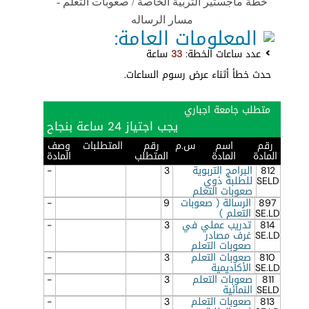
خطة ماجستير التربية الخاصة / صعوبات التعلم -
مسار الرساله
المعلومات العامة:
عدد ساعات الخطة:
33
ساعة
حدث خطأ أثناء عرض رسوم الساعات.
متطلب جامعة اجباري
يجب اجتياز 24 ساعة بنجاح
رقم
اسم
س.م
رقم
المتطلبات
وصف
المادة
المادة
المتطلب
المادة
812
البرامج التربوية
3
-
SELD
للطلبة ذوي
صعوبات التعلم
897
الرسالة ( صعوبات
9
-
SE.LD
التعلم )
814
تدريب عملي في
3
-
SE.LD
غرف مصادر
صعوبات التعلم
810
صعوبات التعلم
3
-
SE.LD
الأكاديمية
811
صعوبات التعلم
3
-
SELD
النمائية
813
صعوبات التعلم
3
-