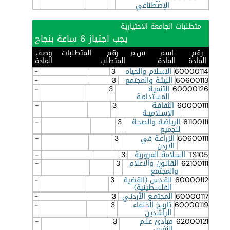
الإصطناعي
متطلبات الجامعة الاختيارية
يجب اجتياز 6 ساعة بنجاح
رقم
اسم
س.م
رقم
المتطلبات
وصف
المادة
المادة
المتطلب
المادة
60000114
الإسلام والحياه
3
-
60600113
البيئـة والمجتمع
3
-
60000126
التنميـة
3
-
المستدامـة
60000111
الثقافـة
3
-
الإسـلاميــة
61100111
الرياضـة والصحـة
3
-
للجميع
60600111
الزراعـة في
3
-
الاردن
TS105
السلامة المرورية
3
-
62100111
القانـون والاعلام
3
-
والمجتمع
60000112
القـدس (القضية
3
-
الفلسطينية)
60000117
المجتمـع الأردنـي
3
-
60000119
تاريـخ الخلفاء
3
-
الراشدين
62000121
مبادئ علـم
3
-
النفس