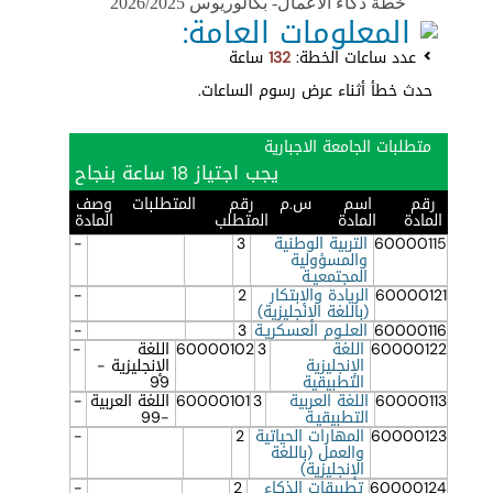
خطة ذكاء الأعمال- بكالوريوس 2026/2025
المعلومات العامة:
عدد ساعات الخطة:
132
ساعة
حدث خطأ أثناء عرض رسوم الساعات.
متطلبات الجامعة الاجبارية
يجب اجتياز 18 ساعة بنجاح
رقم
اسم
س.م
رقم
المتطلبات
وصف
المادة
المادة
المتطلب
المادة
60000115
التربية الوطنية
3
-
والمسؤولية
المجتمعيـة
60000121
الريادة والإبتكار
2
-
(باللغة الإنجليزية)
60000116
العلـوم العسكريـة
3
-
60000122
اللغة
3
60000102
اللغة
-
الإنجليزية
الإنجليزية -
التطبيقية
99
60000113
اللغة العربية
3
60000101
اللغة العربية
-
التطبيقيـة
-99
60000123
المهارات الحياتية
2
-
والعمل (باللغة
الإنجليزية)
60000124
تطبيقات الذكاء
2
-