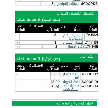
60000125
مهارات التواصـل
3
-
متطلبات التخصص الاجبارية
يجب اجتياز 9 ساعة بنجاح
رقم
اسم
س.م
رقم
المتطلبات
وصف
المادة
المادة
المتطلب
المادة
L71414121
أساسيات نظم
3
-
المعلومات
L71414161
إحصاء الأعمال
3
-
L71414111
ذكاء الأعمال
3
-
إستدراكي
يجب اجتياز 9 ساعة بنجاح
رقم
اسم
س.م
رقم
المتطلبات
وصف
المادة
المادة
المتطلب
المادة
60000102
اللغة الإنجليزية -
3
-
99
60000101
اللغة العربية -99
3
-
60000103
مهـارات الحاسـوب
3
-
الاستدراكيـة
كليات الجامعة وتخصصاتها