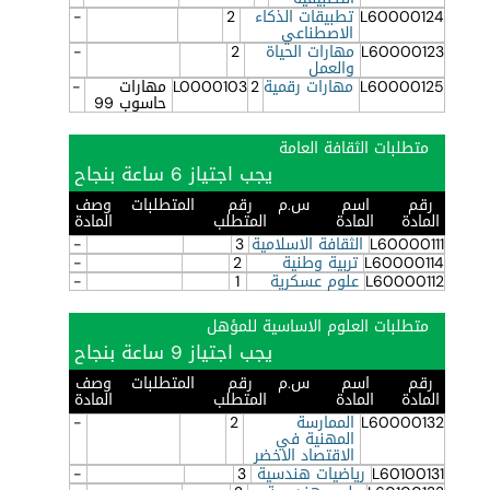
L60000124
تطبيقات الذكاء
2
-
الاصطناعي
L60000123
مهارات الحياة
2
-
والعمل
L60000125
مهارات رقمية
2
L0000103
مهارات
-
حاسوب 99
متطلبات الثقافة العامة
يجب اجتياز 6 ساعة بنجاح
رقم
اسم
س.م
رقم
المتطلبات
وصف
المادة
المادة
المتطلب
المادة
L60000111
الثقافة الاسلامية
3
-
L60000114
تربية وطنية
2
-
L60000112
علوم عسكرية
1
-
متطلبات العلوم الاساسية للمؤهل
يجب اجتياز 9 ساعة بنجاح
رقم
اسم
س.م
رقم
المتطلبات
وصف
المادة
المادة
المتطلب
المادة
L60000132
الممارسة
2
-
المهنية في
الاقتصاد الاخضر
L60100131
رياضيات هندسية
3
-