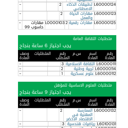
L60000124
تطبيقات الذكاء
2
-
الاصطناعي
L60000123
مهارات الحياة
2
-
والعمل
L60000125
مهارات رقمية
2
L0000103
مهارات
-
حاسوب 99
متطلبات الثقافة العامة
يجب اجتياز 6 ساعة بنجاح
رقم
اسم
س.م
رقم
المتطلبات
وصف
المادة
المادة
المتطلب
المادة
L60000111
الثقافة الاسلامية
3
-
L60000114
تربية وطنية
2
-
L60000112
علوم عسكرية
1
-
متطلبات العلوم الاساسية للمؤهل
يجب اجتياز 9 ساعة بنجاح
رقم
اسم
س.م
رقم
المتطلبات
وصف
المادة
المادة
المتطلب
المادة
L60000132
الممارسة
2
-
المهنية في
الاقتصاد الاخضر
L60100131
رياضيات هندسية
3
-