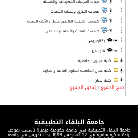
صيانة المركبات الكهربائية والهجينة
مساحة الطرق وحساب الكميات
هندسة الانظمة الهيدروليكية / الآلات الثقيلة
هندسة العمارة والتصميم الداخلي
بكالوريوس
ماجستير
كلية عجلون الجامعية
كلية عمان الجامعية للعلوم المالية والادارية
كلية معان
فتح الجميع
إغلاق الجميع
|
جامعة البلقاء التطبيقية
جامعة البلقاء التطبيقية هي جامعة حكومية متميزة تأسست بموجب
إرادة ملكية سامية في 22 أغسطس 1996. بدأ التدريس في جامعة