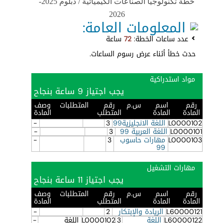
خطة تكنولوجيا الصناعات الكيميائية / دبلوم 2025-
2026
المعلومات العامة:
عدد ساعات الخطة:
72
ساعة
حدث خطأ أثناء عرض رسوم الساعات.
مواد استدراكية
يجب اجتياز 9 ساعة بنجاح
رقم
اسم
س.م
رقم
المتطلبات
وصف
المادة
المادة
المتطلب
المادة
L0000102
اللغة الانجليزية99
3
-
L0000101
اللغة العربية 99
3
-
L0000103
مهارات حاسوب
3
-
99
مهارات التشغيل
يجب اجتياز 11 ساعة بنجاح
رقم
اسم
س.م
رقم
المتطلبات
وصف
المادة
المادة
المتطلب
المادة
L60000121
الريادة والإبتكار
2
-
L60000122
اللغة
3
L0000102
اللغة
-