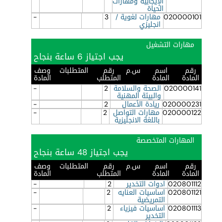
الإيجابية ومهارات
الحياة
020000101
مهارات لغوية /
3
-
انجليزي
مهارات التشغيل
يجب اجتياز 6 ساعة بنجاح
رقم
اسم
س.م
رقم
المتطلبات
وصف
المادة
المادة
المتطلب
المادة
020000141
الصحة والسلامة
2
-
والبيئة المهنية
020000231
ريادة الأعمال
2
-
020000122
مهارات التواصل
2
-
باللغة الانجليزية
المهارات المتخصصة
يجب اجتياز 48 ساعة بنجاح
رقم
اسم
س.م
رقم
المتطلبات
وصف
المادة
المادة
المتطلب
المادة
020801112
ادوات التخدير
2
-
020801121
اساسيات العنايه
2
-
التمريضية
020801113
اساسيات فيزياء
2
-
التخدير