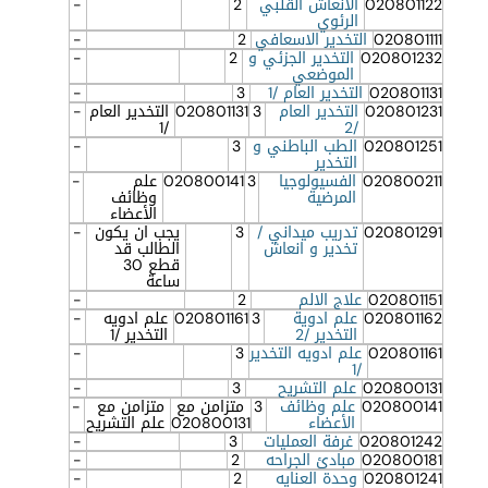
020801122
الانعاش القلبي
2
-
الرئوي
020801111
التخدير الاسعافي
2
-
020801232
التخدير الجزئي و
2
-
الموضعي
020801131
التخدير العام /1
3
-
020801231
التخدير العام
3
020801131
التخدير العام
-
/1
/2
020801251
الطب الباطني و
3
-
التخدير
020800211
الفسيولوجيا
3
020800141
علم
-
المرضية
وظائف
الأعضاء
020801291
تدريب ميداني /
3
يجب ان يكون
-
تخدير و انعاش
الطالب قد
قطع 30
ساعة
020801151
علاج الالم
2
-
020801162
علم ادوية
3
020801161
علم ادويه
-
التخدير /2
التخدير /1
020801161
علم ادويه التخدير
3
-
/1
020800131
علم التشريح
3
-
020800141
علم وظائف
3
متزامن مع
متزامن مع
-
الأعضاء
020800131
علم التشريح
020801242
غرفة العمليات
3
-
020800181
مبادئ الجراحه
2
-
020801241
وحدة العنايه
2
-