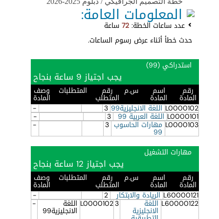
خطة التصميم الجرافيكي / دبلوم 2025-2026
المعلومات العامة:
عدد ساعات الخطة:
72
ساعة
حدث خطأ أثناء عرض رسوم الساعات.
استدراكي (99)
يجب اجتياز 9 ساعة بنجاح
رقم
اسم
س.م
رقم
المتطلبات
وصف
المادة
المادة
المتطلب
المادة
L0000102
اللغة الانجليزية99
3
-
L0000101
اللغة العربية 99
3
-
L0000103
مهارات الحاسوب
3
-
99
مهارات التشغيل
يجب اجتياز 12 ساعة بنجاح
رقم
اسم
س.م
رقم
المتطلبات
وصف
المادة
المادة
المتطلب
المادة
L60000121
الريادة والابتكار
2
-
L60000122
اللغة
3
L0000102
اللغة
-
الانجليزية
الانجليزية99
التطبيقية