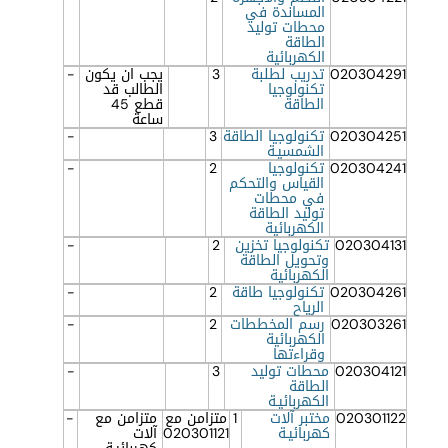
المساندة في
محطات توليد
الطاقة
الكهربائية
020304291
تدريب لطلبة
3
يجب ان يكون
-
تكنولوجيا
الطالب قد
الطاقة
قطع 45
ساعة
020304251
تكنولوجيا الطاقة
3
-
الشمسيـة
020304241
تكنولوجيا
2
-
القياس والتحكم
في محطات
توليد الطاقة
الكهربائية
020304131
تكنولوجيا تخزين
2
-
وتحويل الطاقة
الكهربائية
020304261
تكنولوجيا طاقة
2
-
الرياح
020303261
رسم المخططات
2
-
الكهربائية
وقراءتها
020304121
محطات توليد
3
-
الطاقة
الكهربائيـة
020301122
مختبر آلات
1
متزامن مع
متزامن مع
-
كهربائيـة
020301121
آلات