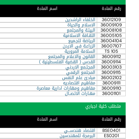
رقم المادة
اسم المادة
36012109
الخلفاء الراشدين
36009109
الاسلام والحياة
36008108
البيئـة والمجتمع
36005105
الثقـافة الاسلامية
36004104
الرياضة للجـميع
36007107
الزراعـة في الاردن
TS 105
السلامة المرورية
36009112
القانون والاعلام والمجتمع
36009114
القدس ( القضية الفلسطينية )
36003103
المجتـمع الاردني
36009115
المجتمع الرقمي
36002102
مبادئ علم النفس
36009111
مفاهيم اقتصاديه
36009110
مفاهيم ومهارات ادارية معاصرة
36001101
مهـارات الاتصــال
متطلب كلية اجباري
رقم المادة
اسم المادة
BSE0401
اقتصاد هندســـي
ES0201
البرمجة للمهندسين