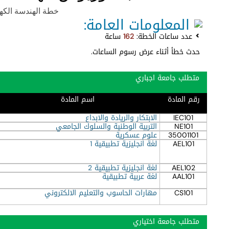
خطة الهندسة الكهربائية
المعلومات العامة:
عدد ساعات الخطة:
162
ساعة
حدث خطأ أثناء عرض رسوم الساعات.
متطلب جامعة اجباري
رقم المادة
اسم المادة
IEC101
الابتكار والريادة والابداع
NE101
التربية الوطنية والسلوك الجامعي
35001101
علوم عسكرية
AEL101
لغة انجليزية تطبيقية 1
AEL102
لغة انجليزية تطبيقية 2
AAL101
لغة عربية تطبيقية
CS101
مهارات الحاسوب والتعليم الالكتروني
متطلب جامعة اختياري