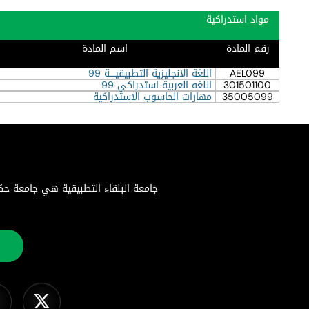
مواد استدراكية
رقم المادة
اسم المادة
AEL099
اللغة الانجليزية التطبيقيــــة 99
301501100
اللغه العربية استدراكي 99
35005099
مهارات الحاسوب الاستدراكية