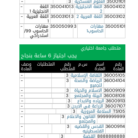
35001101
العلوم العسكريه
3
-
35004102
اللغة الانجليزية
3
35004101
اللغة
-
2
الانجليزية 1
35003102
اللغة العربية 2
3
35003101
اللغة العربية
-
1
35005101
مهارات
3
35005099
مهارات
-
الحاسوب1
الحاسوب 99/
استدراكي
متطلب جامعة اختياري
يجب اجتياز 6 ساعة بنجاح
رقم
اسم
س.م
رقم
المتطلبات
وصف
المادة
المادة
المتطلب
المادة
36005105
الثقافة الإسلامية
3
-
36004104
الرياضة والصحة
3
-
للجميع
36009109
الاسلام والحياة
3
-
36008108
البيئة والمجتمع
3
-
36009113
الرياده والابداع
3
-
36007107
الزراعة في الاردن
3
-
TS105
السلامة المرورية
3
-
9999999999
القانون والاعلام
3
-
والمجتمع
36009114
القدس والقضيه
3
-
الفلسطينيه
8888888888
القضية
3
-