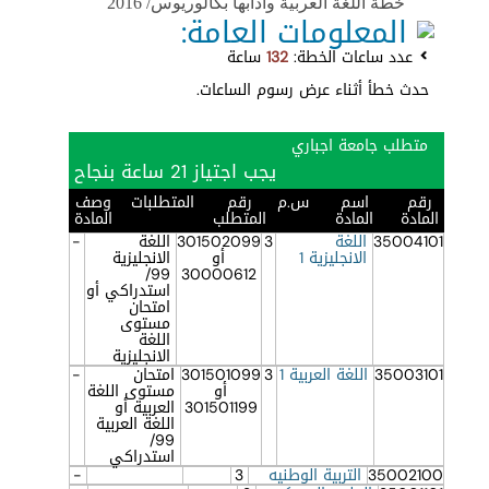
خطة اللغة العربية وادابها بكالوريوس/ 2016
المعلومات العامة:
عدد ساعات الخطة:
132
ساعة
حدث خطأ أثناء عرض رسوم الساعات.
متطلب جامعة اجباري
يجب اجتياز 21 ساعة بنجاح
رقم
اسم
س.م
رقم
المتطلبات
وصف
المادة
المادة
المتطلب
المادة
35004101
اللغة
3
301502099
اللغة
-
الانجليزية 1
أو
الانجليزية
99/
30000612
استدراكي أو
امتحان
مستوى
اللغة
الانجليزية
35003101
اللغة العربية 1
3
301501099
امتحان
-
أو
مستوى اللغة
301501199
العربية أو
اللغة العربية
99/
استدراكي
35002100
التربية الوطنيه
3
-