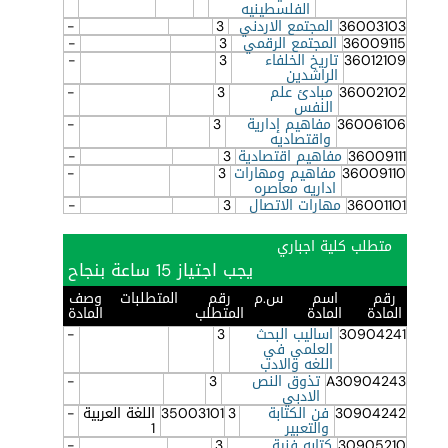
الفلسطينيه
36003103
المجتمع الاردني
3
-
36009115
المجتمع الرقمي
3
-
36012109
تاريخ الخلفاء
3
-
الراشدين
36002102
مبادئ علم
3
-
النفس
36006106
مفاهيم إدارية
3
-
واقتصاديه
36009111
مفاهيم اقتصادية
3
-
36009110
مفاهيم ومهارات
3
-
اداريه معاصره
36001101
مهارات الاتصال
3
-
متطلب كلية اجباري
يجب اجتياز 15 ساعة بنجاح
رقم
اسم
س.م
رقم
المتطلبات
وصف
المادة
المادة
المتطلب
المادة
30904241
اساليب البحث
3
-
العلمي في
اللغه والادب
A30904243
تذوق النص
3
-
الادبي
30904242
فن الكتابة
3
35003101
اللغة العربية
-
والتعبير
1
30905210
كتابه فنية
3
-