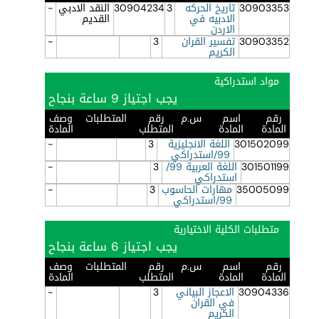
30903353
تاريخ الحركه
3
30904234
النقد الادبي
-
الادبيه في
القديم
الاردن
30903352
تفسير القران
3
-
الكريم
مواد استدراكية
يجب اجتياز 9 ساعة بنجاح
رقم
اسم
س.م
رقم
المتطلبات
وصف
المادة
المادة
المتطلب
المادة
301502099
اللغة الانجليزية
3
-
99/استدراكي
301501199
اللغة العربية 99/
3
-
استدراكي
35005099
مهارات الحاسوب
3
-
99/استدراكي
متطلبات الكلية الاختيارية
يجب اجتياز 6 ساعة بنجاح
رقم
اسم
س.م
رقم
المتطلبات
وصف
المادة
المادة
المتطلب
المادة
30904336
الاعجاز البياني
3
-
في القران
الكريم