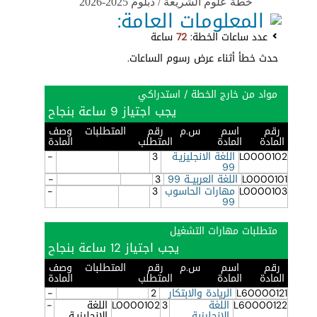
خطة علوم الشريعة / دبلوم 2025-2026
المعلومات العامة:
عدد ساعات الخطة:
72
ساعة
حدث خطأ أثناء عرض رسوم الساعات.
مواد من خارج الخطة / استدراكي
يجب اجتياز 9 ساعة بنجاح
رقم
اسم
س.م
رقم
المتطلبات
وصف
المادة
المادة
المتطلب
المادة
L0000102
اللغة الانجليزيـة
3
-
99
L0000101
اللغة العربيــة 99
3
-
L0000103
مهارات الحاسوب
3
-
99
متطلبات مهارات التشغيل
يجب اجتياز 12 ساعة بنجاح
رقم
اسم
س.م
رقم
المتطلبات
وصف
المادة
المادة
المتطلب
المادة
L60000121
الريادة والابتكار
2
-
L60000122
اللغة
3
L0000102
اللغة
-
الانجليزية
الانجليزيـة