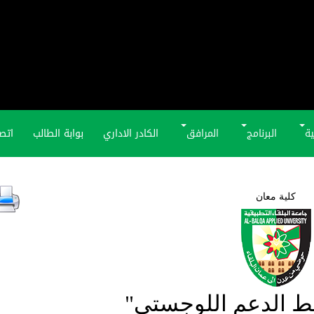
ية
البرنامج
المرافق
الكادر الاداري
بوابة الطالب
اتصل
كلية معان
ط الدعم اللوجستي"